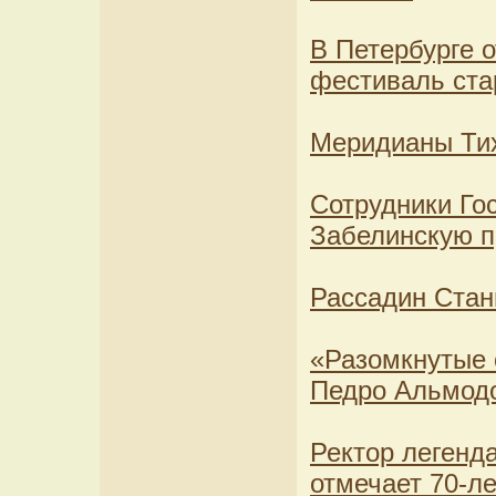
В Петербурге 
фестиваль ста
Меридианы Тих
Сотрудники Го
Забелинскую 
Рассадин Стан
«Разомкнутые 
Педро Альмод
Ректор легенд
отмечает 70-л