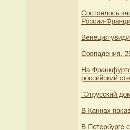
Состоялось за
России-Франц
Венеция увиди
Совпадения. 25
На Франкфуртс
российский ст
"Этрусский до
В Каннах пока
В Петербурге с