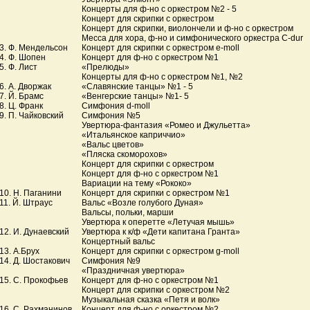
Концерты для ф-но с оркестром №2 - 5
Концерт для скрипки с оркестром
Концерт для скрипки, виолончели и ф-но с оркестром
Месса для хора, ф-но и симфонического оркестра C-dur
3. Ф. Мендельсон
Концерт для скрипки с оркестром e-moll
4. Ф. Шопен
Концерт для ф-но с оркестром №1
5. Ф. Лист
«Прелюды»
Концерты для ф-но с оркестром №1, №2
6. А. Дворжак
«Славянские танцы» №1 - 5
7. Й. Брамс
«Венгерские танцы» №1- 5
8. Ц. Франк
Симфония d-moll
9. П. Чайковский
Симфония №5
Увертюра-фантазия «Ромео и Джульетта»
«Итальянское каприччио»
«Вальс цветов»
«Пляска скоморохов»
Концерт для скрипки с оркестром
Концерт для ф-но с оркестром №1
Вариации на тему «Рококо»
10. Н. Паганини
Концерт для скрипки с оркестром №1
11. Й. Штраус
Вальс «Возле голубого Дуная»
Вальсы, польки, марши
Увертюра к оперетте «Летучая мышь»
12. И. Дунаевский
Увертюра к к/ф «Дети капитана Гранта»
Концертный вальс
13. А.Брух
Концерт для скрипки с оркестром g-moll
14. Д. Шостакович
Симфония №9
«Праздничная увертюра»
15. С. Прокофьев
Концерт для ф-но с оркестром №1
Концерт для скрипки с оркестром №2
Музыкальная сказка «Петя и волк»
16. С. Рахманинов
Концерт для ф-но с оркестром №2