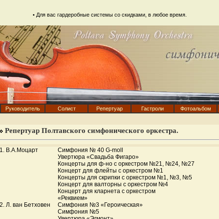
• Для вас
гардеробные системы
со скидками, в любое время.
Руководитель
Солист
Репертуар
Гастроли
Фотоальбом
Репертуар Полтавского симфонического оркестра.
1. В.А.Моцарт
Симфония № 40 G-moll
Увертюра «Свадьба Фигаро»
Концерты для ф-но с оркестром №21, №24, №27
Концерт для флейты с оркестром №1
Концерты для скрипки с оркестром №1, №3, №5
Концерт для валторны с оркестром №4
Концерт для кларнета с оркестром
«Реквием»
2. Л. ван Бетховен
Симфония №3 «Героическая»
Симфония №5
Увертюра «Эгмонт»