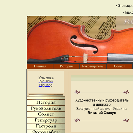
• Это надо
•
http:
Главная
История
Руководитель
Солист
Укр. мова
Рус. язык
.
Eng. lang
————————————
Художественный руководитель
и дирижер
Заслуженный артист Украины
Виталий Скакун
————————————