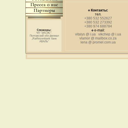
Контакты:
тел.
+380 532 552627
+380 532 273392
+380 974 688784
e-mail:
Спонсоры:
ЧП "ЭЛСИС".
vitalys @ i.ua vikchep @ i.ua
Полтавский обл.филиал
vlamor @ mailbox.co.za
„Raiffeizenbank банк
АВАЛЬ”
lena @ promel.com.ua