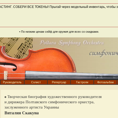
СТИНГ. СОБЕРИ ВСЕ ТОКЕНЫ! Прыгай через модельный инвентарь, чтобы за
• По низким ценам
сейф для оружия
для всех со скидками.
Руководитель
Солист
Репертуар
Гастроли
Фотоальбом
Творческая биография художественного руководителя
и дирижера Полтавского симфонического оркестра,
заслуженного артиста Украины
Виталия Скакуна