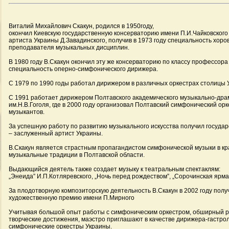
Виталий Михайлович Скакун, родился в 1950году,
окончил Киевскую государственную консерваторию имени П.И.Чайковского 
артиста Украины Д.Завадинского, получив в 1973 году специальность хоро
преподавателя музыкальных дисциплин.
В 1980 году В.Скакун окончил эту же консерваторию по классу профессора
специальность оперно-симфонического дирижера.
С 1979 по 1990 годы работал дирижером в различных оркестрах столицы У
С 1991 работает дирижером Полтавского академического музыкально-дра
им.Н.В.Гоголя, где в 2000 году организовал Полтавский симфонический орк
музыкантов.
За успешную работу по развитию музыкального искусства получил государ
– заслуженный артист Украины.
В.Скакун является страстным пропагандистом симфонической музыки в кр
музыкальные традиции в Полтавской области.
Выдающийся деятель также создает музыку к театральным спектаклям:
„Энеида” И.П.Котляревского, „Ночь перед рождеством”, „Сорочинская ярмар
За плодотворную композиторскую деятельность В.Скакун в 2002 году полу
художественную премию имени П.Мирного
Учитывая большой опыт работы с симфоническим оркестром, обширный р
творческие достижения, маэстро приглашают в качестве дирижера-гастр
симфонические оркестры Украины.