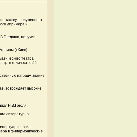
по классу заслуженного
вого дирижера и
 В.Гнедаша, получив
краины (г.Киев)
матического театра
естр, в количестве 55
ственную награду, звание
ае, возрождает высокие
ка” Н.В.Гоголя.
чил литературно-
епертуар и яркие
олера в филармонические