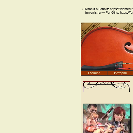
• Читаем о новом:
https://lidomed.r
fun-girls.ru
— FunGirls: https://fu
Главная
История