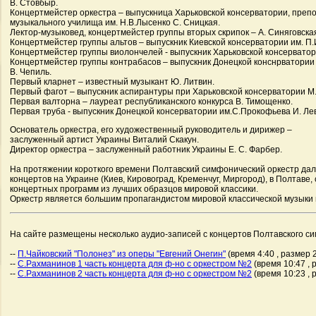
В. Стовбыр.
Концертмейстер оркестра – выпускница Харьковской консерватории, преп
музыкального училища им. Н.В.Лысенко С. Сницкая.
Лектор-музыковед, концертмейстер группы вторых скрипок – А. Синяговска
Концертмейстер группы альтов – выпускник Киевской консерватории им. П.И
Концертмейстер группы виолончелей - выпускник Харьковской консерватор
Концертмейстер группы контрабасов – выпускник Донецкой конснрватории
В. Чепиль.
Первый кларнет – известный музыкант Ю. Литвин.
Первый фагот – выпускник аспирантуры при Харьковской консерватории М.
Первая валторна – лауреат республиканского конкурса В. Тимощенко.
Первая труба - выпускник Донецкой консерватории им.С.Прокофьева И. Ле
Основатель оркестра, его художественный руководитель и дирижер –
заслуженный артист Украины Виталий Скакун.
Директор оркестра – заслуженный работник Украины Е. С. Фарбер.
На протяжении короткого времени Полтавский симфонический оркестр дал
концертов на Украине (Киев, Кировоград, Кременчуг, Миргород), в Полтаве
концертных программ из лучших образцов мировой классики.
Оркестр является большим пропагандистом мировой классической музыки в
На сайте размещены несколько аудио-записей с концертов Полтавского си
--
П.Чайковский "Полонез" из оперы "Евгений Онегин"
(время 4:40 , размер 
--
С.Рахманинов 1 часть концерта для ф-но с оркестром №2
(время 10:47 , 
--
С.Рахманинов 2 часть концерта для ф-но с оркестром №2
(время 10:23 , 