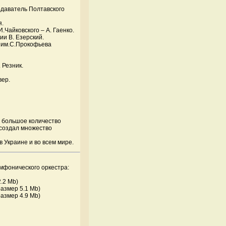
одаватель Полтавского
я.
.Чайковского – А. Гаенко.
ии В. Езерский.
 им.С.Прокофьева
 Резник.
вер.
 большое количество
, создал множество
 Украине и во всем мире.
мфонического оркестра:
2.2 Mb)
размер 5.1 Mb)
размер 4.9 Mb)