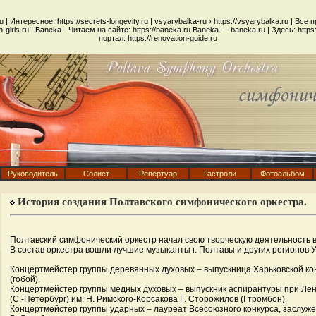
u
| Интересное:
https://secrets-longevity.ru
|
vsyarybalka-ru
› https://vsyarybalka.ru | Все
n-girls.ru | Baneka - Читаем на сайте:
https://baneka.ru
Baneka — baneka.ru | Здесь:
https
портал:
https://renovation-guide.ru
Руководитель
Солист
Репертуар
Гастроли
Фотоальбом
История создания Полтавского симфонического оркестра.
Полтавский симфонический оркестр начал свою творческую деятельность в 
В состав оркестра вошли лучшие музыканты г. Полтавы и других регионов 
Концертмейстер группы деревянных духовых – выпускница Харьковской ко
(гобой).
Концертмейстер группы медных духовых – выпускник аспирантуры при Ле
(С.-Петербург) им. Н. Римского-Корсакова Г. Сторожилов (I тромбон).
Концертмейстер группы ударных – лауреат Всесоюзного конкурса, заслуж