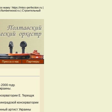
 про маму:
https://miss-perfection.ru
|
://lumberwood.ru
| Строительный
Пресса о нас
Партнеры
2000 году.
Украины.
нсерватории Е. Терещук
нинградской консерватории
енный артист Украины