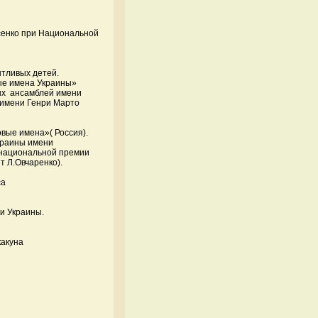
сенко при Национальной
нтливых детей.
ые имена Украины»
ных ансамблей имени
а имени Генри Марто
вые имена»( Россия).
краины имени
а национальной премии
т Л.Овчаренко).
са
и Украины.
какуна