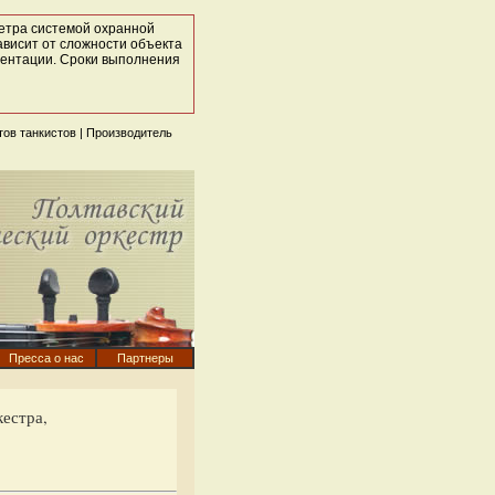
етра системой охранной
висит от сложности объекта
ументации. Сроки выполнения
тов танкистов
| Производитель
Пресса о нас
Партнеры
естра,