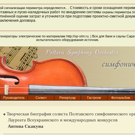
. Стоимость и сроки оснащения перим
ой сигнализации периметра определяются..
нтажных и пуско-наладочных работ по внедрению системы
за
охраны периметра
упнённой оценки затрат и уточняется при подготовке проектно-сметной док
заключения договора.
огенераторы электрические по материалам
http://sp-stm.ru
. |
Все для бани и сауны Сара
испытательного оборудования
источник
.
Руководитель
Солист
Репертуар
Гастроли
Фотоальбом
Творческая биография солиста Полтавского симфонического орк
Лауреата Всеукраинского и международных конкурсов
Антона Скакуна