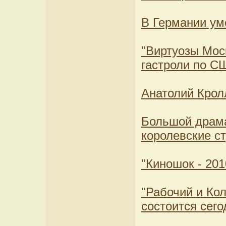
В Германии ум
"Виртуозы Мо
гастроли по С
Анатолий Кролл
Большой драма
королевские с
"Киношок - 201
"Рабочий и Ко
состоится сего