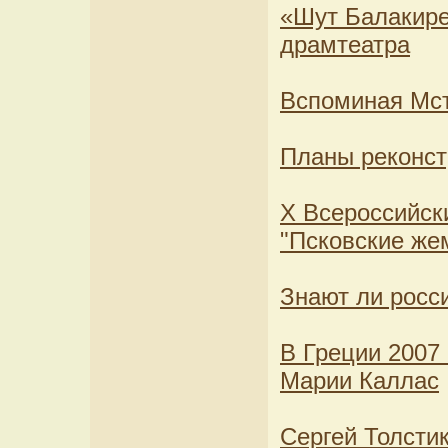
«Шут Балакире
драмтеатра
Вспоминая Мст
Планы реконст
X Всероссийск
"Псковские же
Знают ли росс
В Греции 2007
Марии Каллас
Сергей Толсти