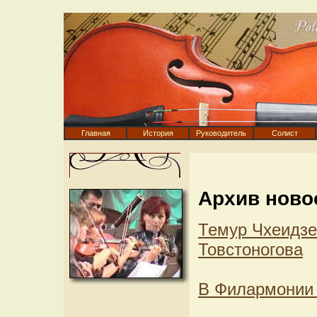
Главная
История
Руководитель
Солист
Архив ново
Темур Чхеидзе
Товстоногова
В Филармонии 