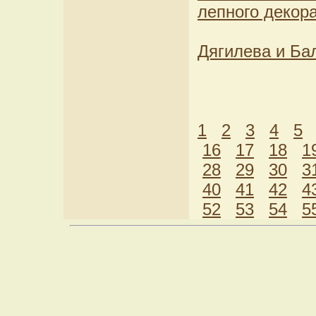
лепного декор
Дягилева и Ба
1
2
3
4
5
16
17
18
1
28
29
30
3
40
41
42
4
52
53
54
5