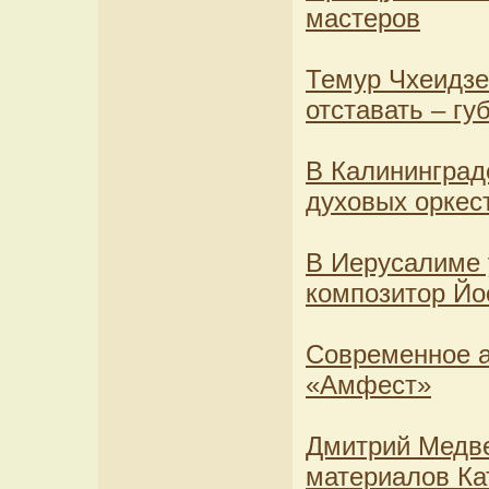
мастеров
Темур Чхеидзе:
отставать – гу
В Калининград
духовых оркес
В Иерусалиме 
композитор Йо
Современное а
«Амфест»
Дмитрий Медве
материалов Ка