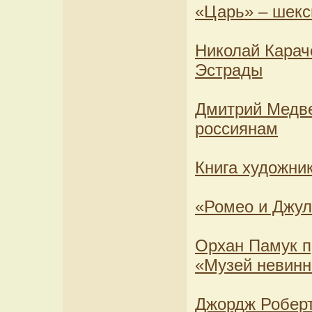
«Царь» – шекс
Николай Карач
Эстрады
Дмитрий Медв
россиянам
Книга художни
«Ромео и Джул
Орхан Памук п
«Музей невинн
Джордж Роберт