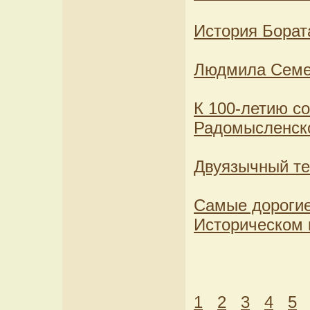
История Борат
Людмила Семе
К 100-летию с
Радомысленск
Двуязычный те
Самые дорогие
Историческом 
1
2
3
4
5