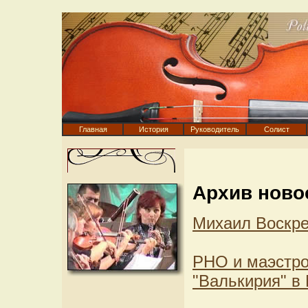
Главная
История
Руководитель
Солист
Архив ново
Михаил Воскре
РНО и маэстро
"Валькирия" в