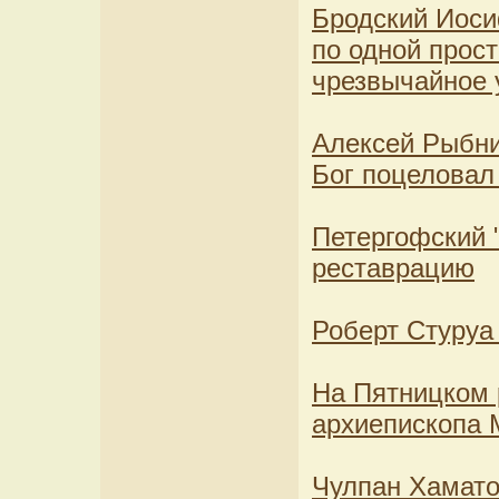
Бродский Иоси
по одной прос
чрезвычайное
Алексей Рыбни
Бог поцеловал
Петергофский 
реставрацию
Роберт Стуруа
На Пятницком 
архиепископа 
Чулпан Хамато