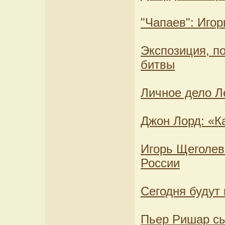
"Чапаев": Иго
Экспозиция, п
битвы
Личное дело Л
Джон Лорд: «Ка
Игорь Щеголев
России
Сегодня будут
Пьер Ришар сы