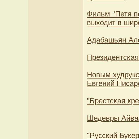
Фильм "Петя п
выходит в шир
Адабашьян Але
Президентская
Новым худруко
Евгений Писар
"Брестская кр
Шедевры Айваз
"Русский Букер