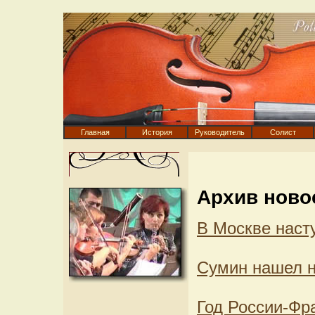
Главная
История
Руководитель
Солист
Архив ново
В Москве наст
Сумин нашел н
Год России-Фр