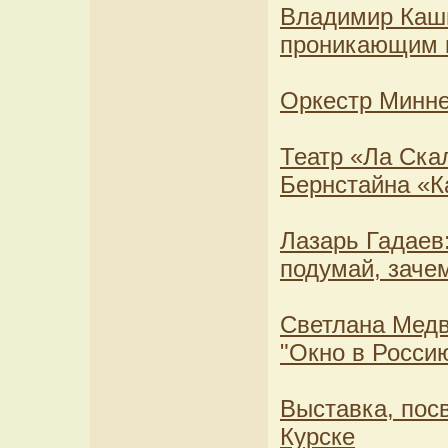
Владимир Кашп
проникающим к 
Оркестр Минне
Театр «Ла Ска
Бернстайна «К
Лазарь Гадаев
подумай, заче
Светлана Медв
"Окно в Росси
Выставка, пос
Курске