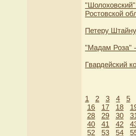
"Шолоховский"
Ростовской об
Петеру Штайну
"Мадам Роза" 
Гвардейский к
1
2
3
4
5
16
17
18
1
28
29
30
3
40
41
42
4
52
53
54
5