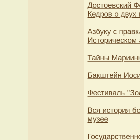
Достоевский Ф
Кедров о двух 
Азбуку с прав
Историческом 
Тайны Мариинк
Бакштейн Иоси
Фестиваль "Зол
Вся история б
музее
Государственн