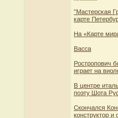
"Мастерская Гр
карте Петербу
На «Карте мира
Васса
Ростропович б
играет на вио
В центре итал
поэту Шота Ру
Скончался Кон
конструктор и 