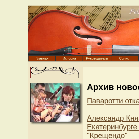
Главная
История
Руководитель
Солист
Архив ново
Паваротти отк
Александр Кня
Екатеринбурге
"Крещендо"