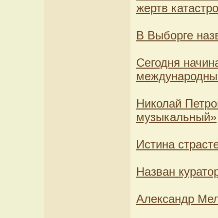
жертв катастр
В Выборге на
Сегодня начин
международны
Николай Петро
музыкальный»
Истина страст
Назван курато
Александр Мел