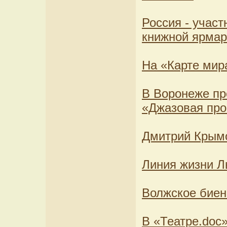
Россия - учас
книжной ярмар
На «Карте мира
В Воронеже п
«Джазовая пр
Дмитрий Крымо
Линия жизни Л
Волжское биен
В «Театре.doc