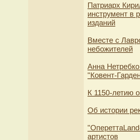
Патриарх Кири
инструмент в 
изданий
Вместе с Лавр
небожителей
Анна Нетребко
"Ковент-Гарден
К 1150-летию 
Об истории ре
"ОпереттаLand
артистов