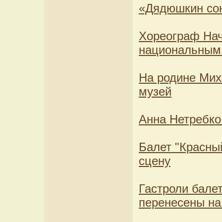
«Дядюшкин сон
Хореограф Нач
национальным
На родине Мих
музей
Анна Нетребко
Балет "Красны
сцену
Гастроли бале
перенесены на