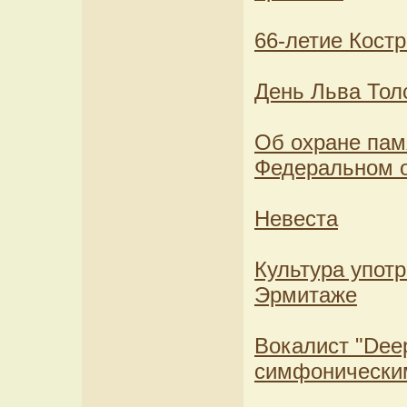
66-летие Кост
День Льва Тол
Об охране пам
Федеральном о
Невеста
Культура употр
Эрмитаже
Вокалист "Deep
симфоническим