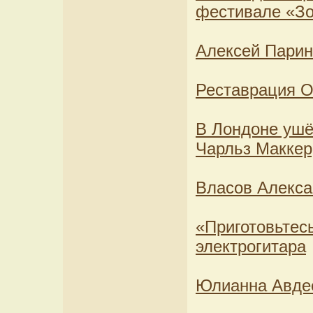
фестивале «Зо
Алексей Парин
Реставрация О
В Лондоне ушё
Чарльз Маккер
Власов Алекса
«Приготовьтесь
электрогитара
Юлианна Авдее