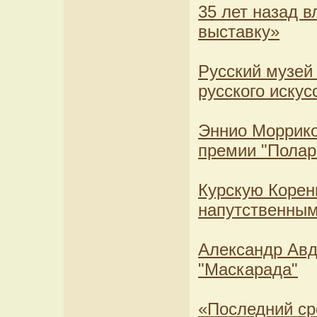
35 лет назад 
выставку»
Русский музей
русского искус
Эннио Моррико
премии "Полар
Курскую Корен
напутственны
Александр Авд
"Маскарада"
«Последний сро