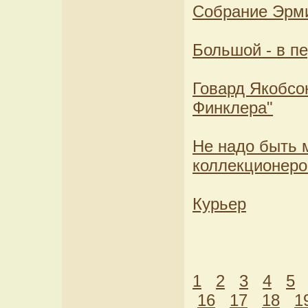
Собрание Эрм
Большой - в п
Говард Якобсон
Финклера"
Не надо быть 
коллекционер
Курьер
1
2
3
4
5
16
17
18
1