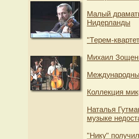
Малый драмати
Нидерланды
"Терем-квартет
Михаил Зощенк
Международный
Коллекция мик
Наталья Гутма
музыке недост
"Нику" получи