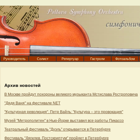
Руководитель
Солист
Репертуар
Гастроли
Фотоальбом
Архив новостей
В Москве пройдут похороны великого музыканта Мстислава Ростроповича
"Дядя Ваня" на фестивале NET
"Культурная революция". Петр Вайль: "Культура – это провокация"
Музей "Метрополитен" в Нью-Йорке выставил все работы Пикассо
Театральный фестиваль "Дуэль" открывается в Петербурге
Фестиваль "Дягилев. Постскриптум" пройдет в Петербурге