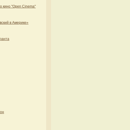
 кино "Open Cinema"
вский в Америке»
ранта
зон