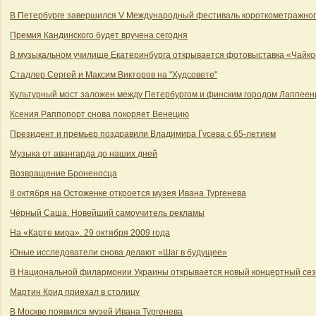
В Петербурге завершился V Международный фестиваль короткометражного
Премия Кандинского будет вручена сегодня
В музыкальном училище Екатеринбурга открывается фотовыставка «Чайко
Стадлер Сергей и Максим Викторов на "Худсовете"
Культурный мост заложен между Петербургом и финским городом Лаппеен
Ксения Раппопорт снова покоряет Венецию
Президент и премьер поздравили Владимира Гусева с 65-летием
Музыка от авангарда до наших дней
Возвращение Броненосца
8 октября на Остоженке откроется музея Ивана Тургенева
Чёрный Саша. Новейший самоучитель рекламы
На «Карте мира». 29 октября 2009 года
Юные исследователи снова делают «Шаг в будущее»
В Национальной филармонии Украины открывается новый концертный се
Мартин Крид приехал в столицу
В Москве появился музей Ивана Тургенева