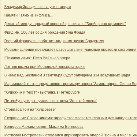
Владимир Зельдин снова учит танцам
Памяти Гаянэ из Тифлиса...
Десятый международный хоровой фестиваль "Барбершоп гармония"
Фрид Ян. 100 лет со дня рождения Яна Фрида
Георгий Франгулян работает над памятником Бродскому
Москомнаследия предлагает разрешить внеплановые проверки состояния
"Пиковая дама": Петр Вайль об опере
Летняя школа при Московской консерватории
В небо над Бесланом 3 сентября будут запущены 334 воздушных шара
Мариинский театр представляет премьеру оперы "Замок герцога Синяя Бо
"Художник и текст" - выставка в Петербурге
Петербург увидит лучшие спектакли "Золотой маски"
Стоппард Том на "Худсовете"
Сохранение Союза кинематографистов является главным для кинодеятеле
Венгеров Максим: секрет Максима Венгерова
Мстислав Ростропович отказался дирижировать оперой "Война и мир" в Б