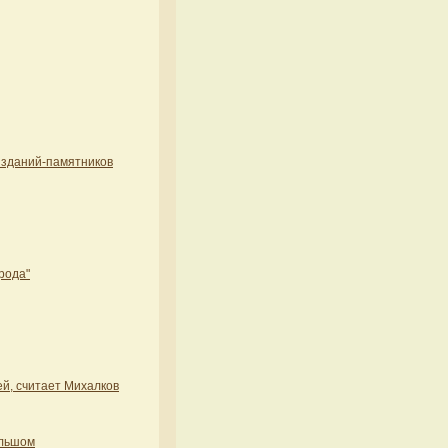
 зданий-памятников
рода"
й, считает Михалков
ольшом