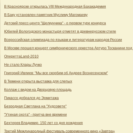
В Красноярске открылась VIII Международная Бахакадемия
В Баку установлен памятник Муслиму Магомаеву
Детский пресс-центр "Щелкунчика" - о первом туре конкурса
Юбилей Вологодского монастыря отметят в древнерусском стиле
Всероссийская олимпиада по языкам и литературам народов России
В Москве прошел концерт симфонического оркестра Артуро Тосканини под
ОпереттаLand-2010
Не стало Клары Лучко
Григорий Ивлиев: "Мы все скорбим об Андрее Вознесенском"
В Тюмени открыта выставка для слепых
Коллаж с видом на Дворцовую площадь
Пикассо добрался до Эрмитажа
Безродная Светлана на "Худсовете"
"Утиная охота" - притча вне времени
Бехтерев Владимир. 150 лет со дня рождения
Третий Международный фестиваль современного кино «Завтра»