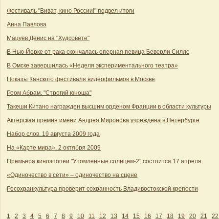
Фестиваль "Виват, кино России!" подвел итоги
Анна Павлова
Мацуев Денис на "Худсовете"
В Нью-Йорке от рака скончалась оперная певица Беверли Силлс
В Омске завершилась «Неделя экспериментального театра»
Показы Канского фестиваля видеофильмов в Москве
Роом Абрам. "Строгий юноша"
Такеши Китано награжден высшим орденом Франции в области культуры
Актерская премия имени Андрея Миронова учреждена в Петербурге
Набор слов. 19 августа 2009 года
На «Карте мира». 2 октября 2009
Премьера киноэпопеи "Утомленные солнцем-2" состоится 17 апреля
«Одиночество в сети» – одиночество на сцене
Росохранкультура проверит сохранность Владивостокской крепости
1
2
3
4
5
6
7
8
9
10
11
12
13
14
15
16
17
18
19
20
21
22