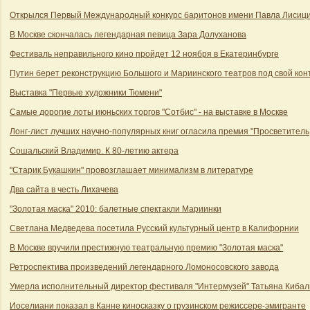
Открылся Первый Международный конкурс баритонов имени Павла Лисиц
В Москве скончалась легендарная певица Зара Долуханова
Фестиваль неправильного кино пройдет 12 ноября в Екатеринбурге
Путин берет реконструкцию Большого и Мариинского театров под свой кон
Выставка "Первые художники Тюмени"
Самые дорогие лоты июньских торгов "Сотбис" - на выставке в Москве
Лонг-лист лучших научно-популярных книг огласила премия "Просветитель
Сошальский Владимир. К 80-летию актера
"Старик Букашкин" провозглашает минимализм в литературе
Два сайта в честь Лихачева
"Золотая маска" 2010: балетные спектакли Мариинки
Светлана Медведева посетила Русский культурный центр в Калифорнии
В Москве вручили престижную театральную премию "Золотая маска"
Ретроспектива произведений легендарного Ломоносовского завода
Умерла исполнительный директор фестиваля "Интермузей" Татьяна Кибал
Иоселиани показал в Канне киносказку о грузинском режиссере-эмигранте