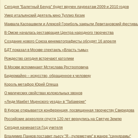
Сегодня "Балетный Бенуа" будет вручен лауреатам 2009 и 2010 годов
Умер итальянский деятель кино Туллио Кезик
Маквала Касрашвили и Алексей Гориболь закрыли Левитановский фестива
В Омске началась реставрация Центра народного творчества
Создание нового Союза кинематографисты обсудят 16 апреля
БДТ показал в Москве спектакль «Власть тьмы»
Рождество сегодня встречают католики
В Москве вспоминают Мстислава Ростроповича
Бидермайер – искусство, обращенное к человеку
Король метафор Юрий Олеша
О магических свойствах колокольных звонов
«Леди Макбет Мценского уезда» в "Табакерке"
В Курске открывается конференция, посвященная творчеству Свиридова
Российские археологи спустя 120 лет вернулись на Святую Землю
Сегодня начинается Год учителя
Владимир Панков поставит пьесу "Я - пулеметчик" в жанре "саундрамы"