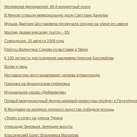
Московская филармония: 88-й концертный сезон
В Минске открыли мемориальную доску Светлане Данилюк
Музыка Дмитрия Шостаковича прозвучала сегодня на улице его имени
Малому драматическому театру – 65!
Совпадения. 20 августа 2009 года
Работы Валентина Серова на выставке в Твери
К 100-летию со дня рождения академика Николая Боголюбова
Волки и овцы
Реставраторы восстанавливают церковь в Ивангороде
Павловск на французском побережье
Музыкальная сказка «Дюймовочка»
Первый международный форум цирковой режиссуры пройдет в Петербург
В Молдавии на конкурсе оперного искусства победили японцы
«Teatro a corte» на улицах Турина
Александр Зиновьев. Зияющие высоты
Классический балет Владимира Малахова