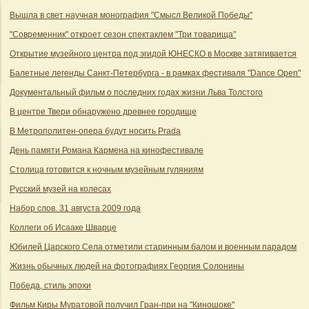
Вышла в свет научная монография "Смысл Великой Победы"
"Современник" откроет сезон спектаклем "Три товарища"
Открытие музейного центра под эгидой ЮНЕСКО в Москве затягивается
Балетные легенды Санкт-Петербурга - в рамках фестиваля "Dance Open"
Документальный фильм о последних годах жизни Льва Толстого
В центре Твери обнаружено древнее городище
В Метрополитен-опера будут носить Prada
День памяти Романа Кармена на кинофестивале
Столица готовится к ночным музейным гуляниям
Русский музей на колесах
Набор слов. 31 августа 2009 года
Коллеги об Исааке Шварце
Юбилей Царского Села отметили старинным балом и военным парадом
Жизнь обычных людей на фотографиях Георгия Солонины
Победа, стиль эпохи
Фильм Киры Муратовой получил Гран-при на "Киношоке"