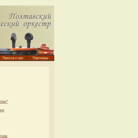
Пресса о нас
Партнеры
лан"
рге
това