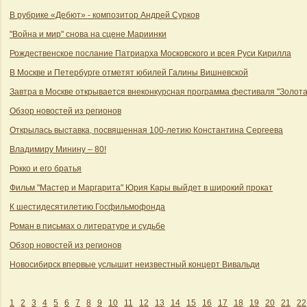
В рубрике «Дебют» - композитор Андрей Сурков
"Война и мир" снова на сцене Мариинки
Рождественское послание Патриарха Московского и всея Руси Кирилла
В Москве и Петербурге отметят юбилей Галины Вишневской
Завтра в Москве открывается внеконкурсная программа фестиваля "Золота
Обзор новостей из регионов
Открылась выставка, посвященная 100-летию Константина Сергеева
Владимиру Минину – 80!
Рокко и его братья
Фильм "Мастер и Маргарита" Юрия Кары выйдет в широкий прокат
К шестидесятилетию Госфильмофонда
Роман в письмах о литературе и судьбе
Обзор новостей из регионов
Новосибирск впервые услышит неизвестный концерт Вивальди
1
2
3
4
5
6
7
8
9
10
11
12
13
14
15
16
17
18
19
20
21
22