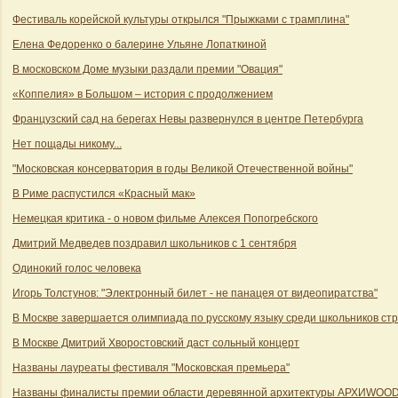
Фестиваль корейской культуры открылся "Прыжками с трамплина"
Елена Федоренко о балерине Ульяне Лопаткиной
В московском Доме музыки раздали премии "Овация"
«Коппелия» в Большом – история с продолжением
Французский сад на берегах Невы развернулся в центре Петербурга
Нет пощады никому...
"Московская консерватория в годы Великой Отечественной войны"
В Риме распустился «Красный мак»
Немецкая критика - о новом фильме Алексея Попогребского
Дмитрий Медведев поздравил школьников с 1 сентября
Одинокий голос человека
Игорь Толстунов: "Электронный билет - не панацея от видеопиратства"
В Москве завершается олимпиада по русскому языку среди школьников ст
В Москве Дмитрий Хворостовский даст сольный концерт
Названы лауреаты фестиваля "Московская премьера"
Названы финалисты премии области деревянной архитектуры АРХИWOO