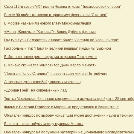
Свой 112-й сезон МХТ имени Чехова открыл "Трехгрошовой оперой"
Более 90 работ включено в программу фестиваля "Сталкер"
В Москве назначили нового главу Москомнаследия
«Женя, Женечка и "Катюша"»: Борис Дубин о фильме
Год культуры Белоруссии откроет балет "Легенда об Уленшпигеле"
Гастрольный тур "Памяти великой певицы" Людмилы Зыкиной
В Ижевске после реконструкции открылся Театр кукол
В Монако скончался композитор Джан Карло Менотти
"Левитан. Голос Сталина" - презентация книги в Петербурге
Авторские куклы азербайджанских мастеров
«Дориан Грей» на современный лад
Третья Московская биеннале современного искусства пройдет с 25 сентябр
Фильм о Валерии Гергиеве и Мариинке представлен в Вашингтоне
Объявлен конкурс по выбору концепции музея достижений науки и техники
Бесплатные автобусы между музеями Москвы
Объявлен конкурс на получение категории национального исследовательс