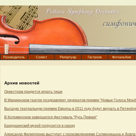
Руководитель
Солист
Репертуар
Гастроли
Фотоальбом
Архив новостей
Оркестрам придется играть тише
В Мариинском театре поздравляют лауреатов премии "Новые Голоса Монб
Высшую театральную премию Европы в 2011 году будут вручать в Петербу
В Коломенском завершился фестиваль "Русь Певчая"
Бахрушинский музей погрузится в сказку
Александр Филиппенко выступит c произведениями Солженицына и Довла