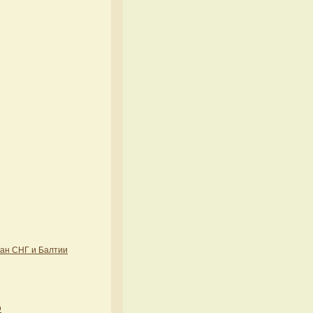
ран СНГ и Балтии
D