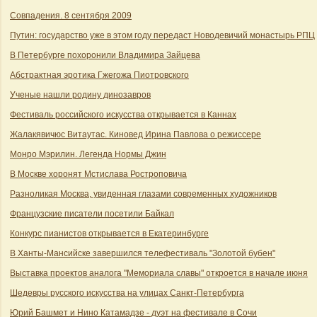
Совпадения. 8 сентября 2009
Путин: государство уже в этом году передаст Новодевичий монастырь РПЦ
В Петербурге похоронили Владимира Зайцева
Абстрактная эротика Гжегожа Пиотровского
Ученые нашли родину динозавров
Фестиваль российского искусства открывается в Каннах
Жалакявичюс Витаутас. Киновед Ирина Павлова о режиссере
Монро Мэрилин. Легенда Нормы Джин
В Москве хоронят Мстислава Ростроповича
Разноликая Москва, увиденная глазами современных художников
Французские писатели посетили Байкал
Конкурс пианистов открывается в Екатеринбурге
В Ханты-Мансийске завершился телефестиваль "Золотой бубен"
Выставка проектов аналога "Мемориала славы" откроется в начале июня
Шедевры русского искусства на улицах Санкт-Петербурга
Юрий Башмет и Нино Катамадзе - дуэт на фестивале в Сочи