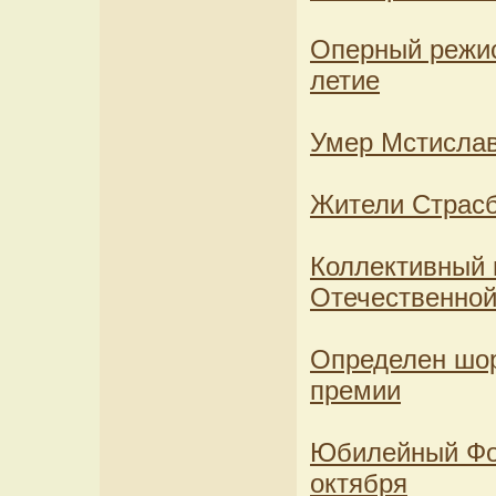
Оперный режис
летие
Умер Мстислав
Жители Страсб
Коллективный 
Отечественно
Определен шор
премии
Юбилейный Фор
октября