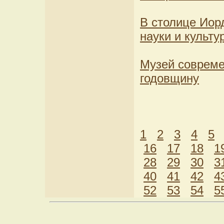
В столице Иор
науки и культу
Музей совреме
годовщину
1
2
3
4
5
16
17
18
1
28
29
30
3
40
41
42
4
52
53
54
5