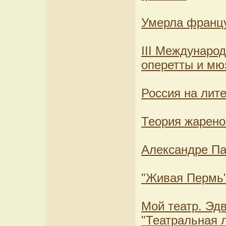
Умерла францу
III Междунаро
оперетты и мю
Россия на лит
Теория жарен
Александре Па
"Живая Пермь"
Мой театр. Эдв
"Театральная л