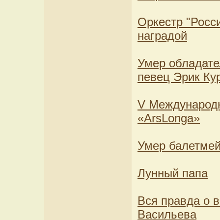
Оркестр "Росс
наградой
Умер обладате
певец Эрик Ку
V Международ
«ArsLonga»
Умер балетмей
Лунный папа
Вся правда о 
Васильева