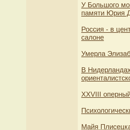
У Большого мо
памяти Юрия 
Россия - в це
салоне
Умерла Элиза
В Нидерландах
ориенталистск
ХХVIII оперны
Психологическ
Майя Плисецкая