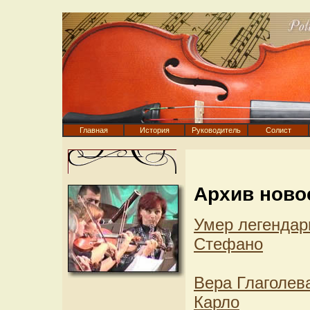
Главная
История
Руководитель
Солист
Архив ново
Умер легендар
Стефано
Вера Глаголев
Карло