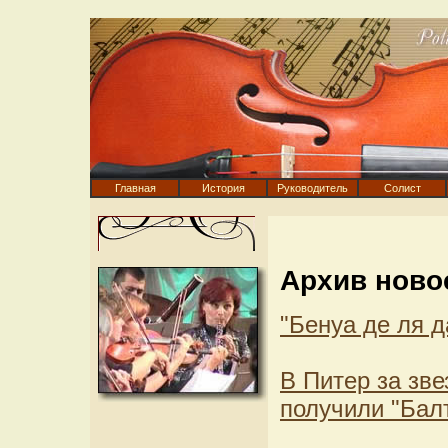
Главная
История
Руководитель
Солист
Архив ново
"Бенуа де ля 
В Питер за зв
получили "Бал