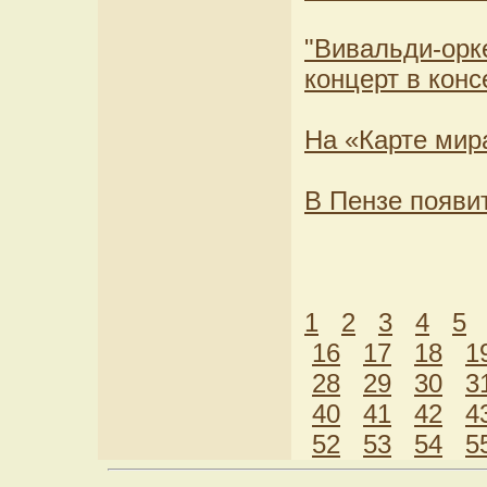
"Вивальди-орк
концерт в кон
На «Карте мира
В Пензе появи
1
2
3
4
5
16
17
18
1
28
29
30
3
40
41
42
4
52
53
54
5