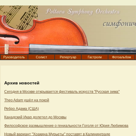
Руководитель
Солист
Репертуар
Гастроли
Фотоальбом
Архив новостей
Сегодня в Москве открывается фестиваль искусств "Русская зима"
Theo Adam ушёл на покой
Ребро Адама (США)
Канадский Икар долетел до Москвы
Философское размышление о гениальности Гоголя от Юрия Любимова
Новый вариант "Хоакина Мурьеты" поставят в Калининграде