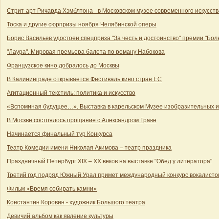
Стрит-арт Ричарда Хэмблтона - в Московском музее современного искусств
Тоска и другие сюрпризы ноября Челябинской оперы
Борис Васильев удостоен спецприза "За честь и достоинство" премии "Бол
"Лаура". Мировая премьера балета по роману Набокова
Французское кино добралось до Москвы
В Калининграде открывается Фестиваль кино стран ЕС
Агитационный текстиль: политика и искусство
«Вспоминая будущее…». Выставка в карельском Музее изобразительных и
В Москве состоялось прощание с Александром Граве
Начинается финальный тур Конкурса
Театр Комедии имени Николая Акимова – театр праздника
Праздничный Петербург XIX – XX веков на выставке "Обед у литератора"
Третий год подряд Южный Урал примет международный конкурс вокалисто
Фильм «Время собирать камни»
Константин Коровин - художник Большого театра
Девичий альбом как явление культуры