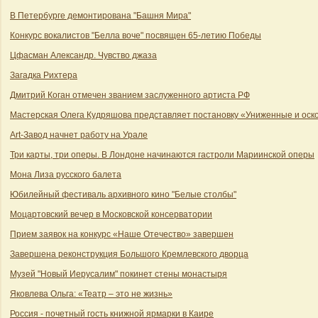
В Петербурге демонтирована "Башня Мира"
Конкурс вокалистов "Белла воче" посвящен 65-летию Победы
Цфасман Александр. Чувство джаза
Загадка Рихтера
Дмитрий Коган отмечен званием заслуженного артиста РФ
Мастерская Олега Кудряшова представляет постановку «Униженные и ос
Art-Завод начнет работу на Урале
Три карты, три оперы. В Лондоне начинаются гастроли Мариинской оперы
Мона Лиза русского балета
Юбилейный фестиваль архивного кино "Белые столбы"
Моцартовский вечер в Московской консерватории
Прием заявок на конкурс «Наше Отечество» завершен
Завершена реконструкция Большого Кремлевского дворца
Музей "Новый Иерусалим" покинет стены монастыря
Яковлева Ольга: «Театр – это не жизнь»
Россия - почетный гость книжной ярмарки в Каире