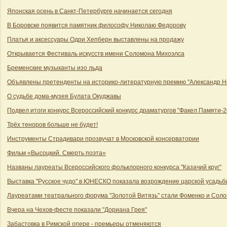
Японская осень в Санкт-Петербурге начинается сегодня
В Боровске появится памятник философу Николаю Федорову
Платья и аксессуары Одри Хепберн выставлены на продажу
Открывается Фестиваль искусств имени Соломона Михоэлса
Бременские музыканты изо льда
Объявлены претенденты на историко-литературную премию "Александр Н
О судьбе дома-музея Булата Окуджавы
Подвел итоги конкурс Всероссийский конкурс драматургов "Факел Памяти-2
Трёх теноров больше не будет!
Инструменты Страдивари прозвучат в Московской консерватории
Фильм «Высоцкий. Смерть поэта»
Названы лауреаты Всероссийского фольклорного конкурса "Казачий круг"
Выставка "Русское чудо" в ЮНЕСКО показала возрождение царской усадьб
Лауреатами театрального форума "Золотой Витязь" стали Фоменко и Сол
Вчера на Чехов-фесте показали "Дориана Грея"
Забастовка в Римской опере - премьеры отменяются