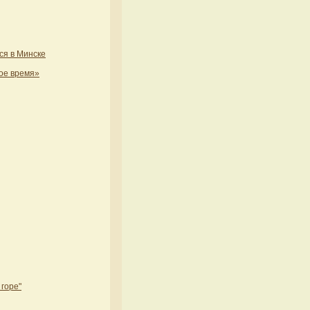
ся в Минске
кое время»
горе"