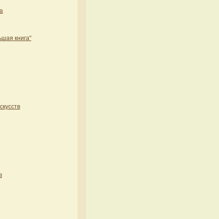
а
ьшая книга"
скусств
в