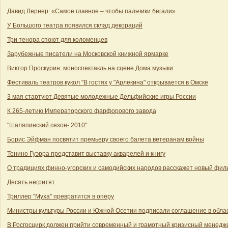
Давид Лернер: «Самое главное – чтобы пальчики бегали»
У Большого театра появился склад декораций
Три тенора споют для коломенцев
Зарубежные писатели на Московской книжной ярмарке
Виктор Проскурин: моноспектакль на сцене Дома музыки
Фестиваль театров кукол "В гостях у "Арлекина" открывается в Омске
3 мая стартуют Девятые молодежные Дельфийские игры России
К 265-летию Императорского фарфорового завода
"Шаляпинский сезон- 2010"
Борис Эйфман посвятит премьеру своего балета ветеранам войны
Тонино Гуэрра представит выставку акварелей и книгу
О традициях финно-угорских и самодийских народов расскажет новый фил
Десять негритят
Триллер "Муха" превратится в оперу
Министры культуры России и Южной Осетии подписали соглашение в облас
В Росгосцирк должен прийти современный и грамотный кризисный менедж