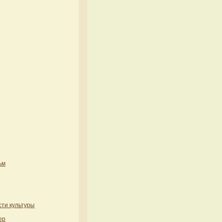
ьм
ти культуры
ер