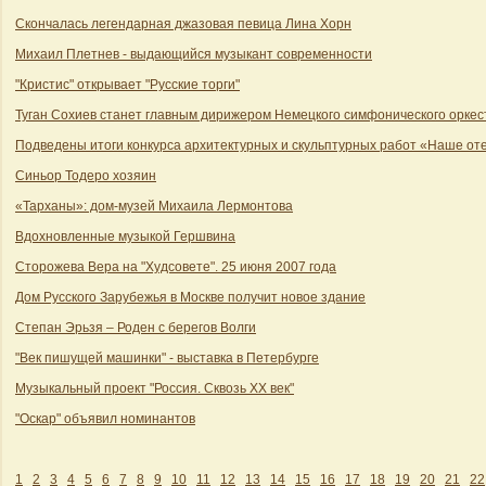
Скончалась легендарная джазовая певица Лина Хорн
Михаил Плетнев - выдающийся музыкант современности
"Кристис" открывает "Русские торги"
Туган Сохиев станет главным дирижером Немецкого симфонического оркес
Подведены итоги конкурса архитектурных и скульптурных работ «Наше от
Синьор Тодеро хозяин
«Тарханы»: дом-музей Михаила Лермонтова
Вдохновленные музыкой Гершвина
Сторожева Вера на "Худсовете". 25 июня 2007 года
Дом Русского Зарубежья в Москве получит новое здание
Степан Эрьзя – Роден с берегов Волги
"Век пишущей машинки" - выставка в Петербурге
Музыкальный проект "Россия. Сквозь ХХ век"
"Оскар" объявил номинантов
1
2
3
4
5
6
7
8
9
10
11
12
13
14
15
16
17
18
19
20
21
22