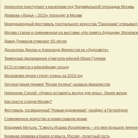
Археологи приступают к раскопкам под Триумфальной площадью Москвы
Ярмарка «Ладья – 2010» проходит в Москве
Международный фестиваль театрального искусства "Панорама" открывает
Москва старая и современная на выставке «На память будущему. Московс
Давид Тухманов отмечает 65-летие
Доннеллан Деклан и Александр Феклистов на «Худсовете»
Тюменская филармония отметила юбилей Юрия Гуляева
БСО готовится к юбилейному сезону
Московские музеи строят планы на 2010 год
Литературная премия "Ясная поляна" назвала финалистов
Никоненко Сергей: «Нужно оставлять воздух для игры». Линия жизни
Как спасти старую Москву?
Фестиваль, посвященный "Новым художникам", пройдет в Петербурге
Современное искусство в православном храме
Владимир Мотыль: "Смерть Исаака Иосифовича – это мое большое личное 
Книжная ярмарка в Каире открыта. Россия - почетный гость