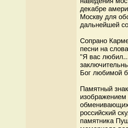
наведения мос
декабре амери
Москву для об
дальнейшей со
Сопрано Карме
песни на слов
"Я вас любил..
заключительны
Бог любимой б
Памятный знак
изображением 
обменивающихс
российский ску
памятника Пуш