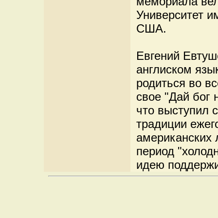
мемориала вел
Университет и
США.
Евгений Евтуш
англиском язы
родиться во вс
свое "Дай бог 
что выступил 
традиции ежег
американских 
период "холод
идею поддержи