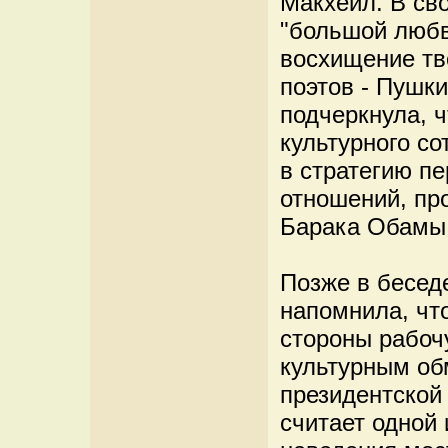
Макхейл. В св
"большой любв
восхищение тв
поэтов - Пушки
подчеркнула, ч
культурного со
в стратегию п
отношений, пр
Барака Обамы
Позже в бесед
напомнила, чт
стороны рабоч
культурным об
президентской
считает одной