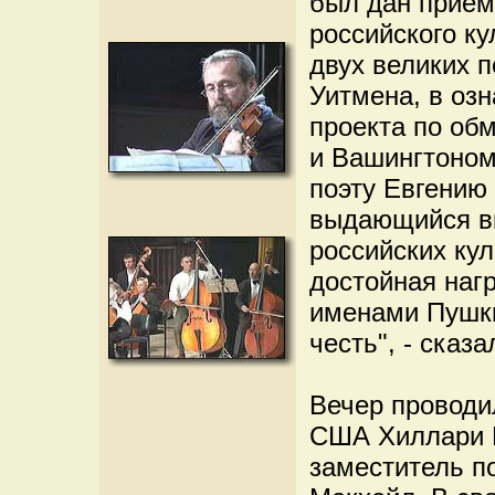
был дан прием
российского ку
двух великих п
Уитмена, в оз
проекта по об
и Вашингтоном
поэту Евгению
выдающийся вк
российских кул
достойная нагр
именами Пушки
честь", - сказ
Вечер проводи
США Хиллари К
заместитель п