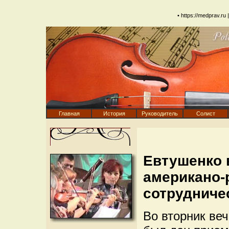
•
https://medprav.ru
|
Главная
История
Руководитель
Солист
Евтушенко 
американо-
сотрудниче
Во вторник ве