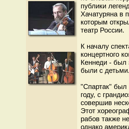
публики леген
Хачатуряна в 
которым откры
театр России.
К началу спек
концертного ко
Кеннеди - был 
были с детьми
"Спартак" был
году, с гранди
совершив неск
Этот хореогра
рабов также н
однако америк