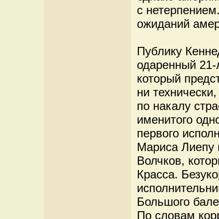
с нетерпением
ожиданий амер
Публику Кенне
одаренный 21-
который предст
ни технически,
по накалу стр
именитого од
первого испол
Мариса Лиепу 
Волчков, кото
Красса. Безук
исполнительни
Большого бале
По словам кор