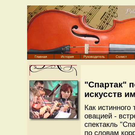
Главная
История
Руководитель
Солист
"Спартак" 
искусств и
Как истинного
овацией - вст
спектакль "Спа
по словам кор