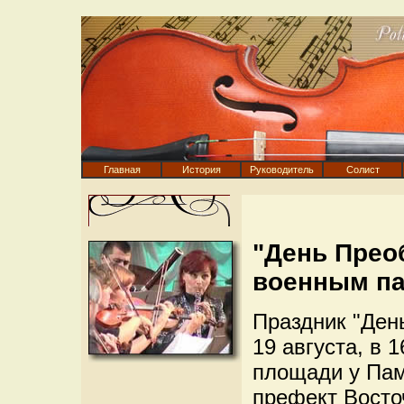
Главная
История
Руководитель
Солист
"День Прео
военным п
Праздник "Ден
19 августа, в 
площади у Пам
префект Восто