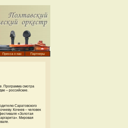
Пресса о нас
Партнеры
е. Программа смотра
две – российские.
одителю Саратовского
очневу. Кочнев – человек
 фестиваля «Золотая
Маргарита». Мировая
вале.