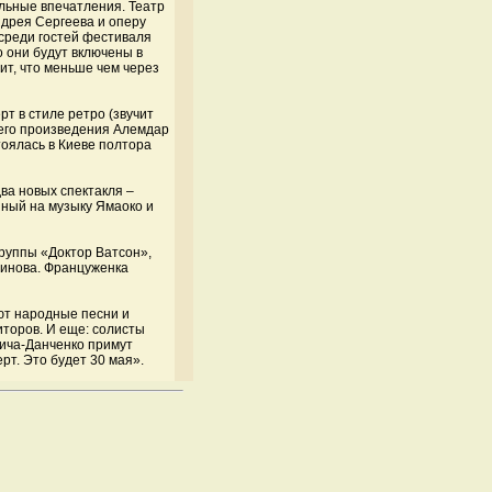
ильные впечатления. Театр
ндрея Сергеева и оперу
среди гостей фестиваля
о они будут включены в
ит, что меньше чем через
т в стиле ретро (звучит
оего произведения Алемдар
оялась в Киеве полтора
ва новых спектакля –
нный на музыку Ямаоко и
руппы «Доктор Ватсон»,
нинова. Француженка
ют народные песни и
иторов. И еще: солисты
ича-Данченко примут
рт. Это будет 30 мая».