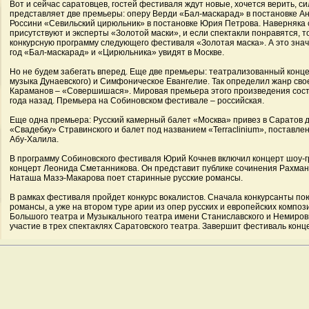
Вот и сейчас саратовцев, гостей фестиваля ждут новые, хочется верить, с
представляет две премьеры: оперу Верди «Бал-маскарад» в постановке А
Россини «Севильский цирюльник» в постановке Юрия Петрова. Наверняка 
присутствуют и эксперты «Золотой маски», и если спектакли понравятся, т
конкурсную программу следующего фестиваля «Золотая маска». А это знач
год «Бал-маскарад» и «Цирюльника» увидят в Москве.
Но не будем забегать вперед. Еще две премьеры: театрализованный концер
музыка Дунаевского) и Симфоническое Евангелие. Так определил жанр св
Караманов – «Совершишася». Мировая премьера этого произведения сост
года назад. Премьера на Собиновском фестивале – российская.
Еще одна премьера: Русский камерный балет «Москва» привез в Саратов д
«Свадебку» Стравинского и балет под названием «Terraclinium», поставле
Абу-Халила.
В программу Собиновского фестиваля Юрий Кочнев включил концерт шоу-г
концерт Леонида Сметанникова. Он представит публике сочинения Рахма
Наташа Мазэ-Макарова поет старинные русские романсы.
В рамках фестиваля пройдет конкурс вокалистов. Сначала конкурсанты по
романсы, а уже на втором туре арии из опер русских и европейских композ
Большого театра и Музыкального театра имени Станиславского и Немиров
участие в трех спектаклях Саратовского театра. Завершит фестиваль конце