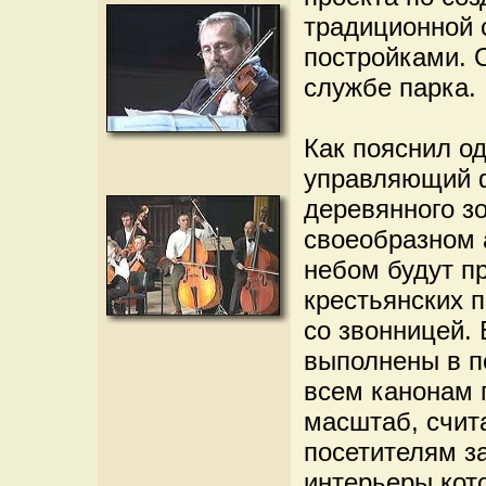
традиционной 
постройками. 
службе парка.
Как пояснил од
управляющий 
деревянного зо
своеобразном 
небом будут п
крестьянских п
со звонницей.
выполнены в п
всем канонам 
масштаб, счит
посетителям за
интерьеры кот