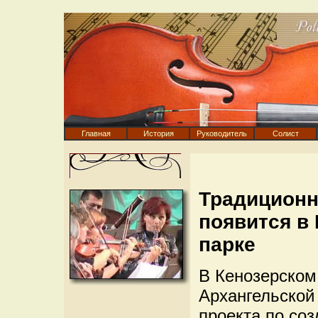
Главная
История
Руководитель
Солист
Традиционн
появится в
парке
В Кенозерском
Архангельской
проекта по со