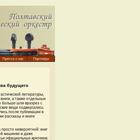
Пресса о нас
Партнеры
тва будущего
тастической литературы,
 книги, а также отдельные
е больше шли вразрез с
ские вещи подвергались
лись после публикации в
ки рассказы и книги
 просто невероятной: книг
ей машинке и даже
тьи официальных критиков,