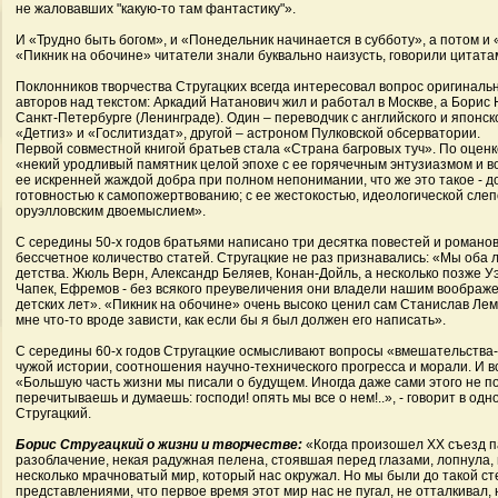
не жаловавших "какую-то там фантастику"».
И «Трудно быть богом», и «Понедельник начинается в субботу», а потом и
«Пикник на обочине» читатели знали буквально наизусть, говорили цитата
Поклонников творчества Стругацких всегда интересовал вопрос оригиналь
авторов над текстом: Аркадий Натанович жил и работал в Москве, а Борис 
Санкт-Петербурге (Ленинграде). Один – переводчик с английского и японск
«Детгиз» и «Гослитиздат», другой – астроном Пулковской обсерватории.
Первой совместной книгой братьев стала «Страна багровых туч». По оценк
«некий уродливый памятник целой эпохе с ее горячечным энтузиазмом и в
ее искренней жаждой добра при полном непонимании, что же это такое - до
готовностью к самопожертвованию; с ее жестокостью, идеологической слеп
оруэлловским двоемыслием».
С середины 50-х годов братьями написано три десятка повестей и романов
бессчетное количество статей. Стругацкие не раз признавались: «Мы оба 
детства. Жюль Верн, Александр Беляев, Конан-Дойль, а несколько позже Уэ
Чапек, Ефремов - без всякого преувеличения они владели нашим воображ
детских лет». «Пикник на обочине» очень высоко ценил сам Станислав Лем
мне что-то вроде зависти, как если бы я был должен его написать».
С середины 60-х годов Стругацкие осмысливают вопросы «вмешательства
чужой истории, соотношения научно-технического прогресса и морали. И в
«Большую часть жизни мы писали о будущем. Иногда даже сами этого не п
перечитываешь и думаешь: господи! опять мы все о нем!..», - говорит в од
Стругацкий.
Борис Стругацкий о жизни и творчестве:
«Когда произошел ХХ съезд п
разоблачение, некая радужная пелена, стоявшая перед глазами, лопнула,
несколько мрачноватый мир, который нас окружал. Но мы были до такой 
представлениями, что первое время этот мир нас не пугал, не отталкивал,