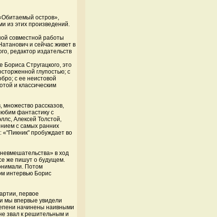
 «Обитаемый остров»,
ми из этих произведений.
ной совместной работы
Натанович и сейчас живет в
ого, редактор издательств
е Бориса Стругацкого, это
осторженной глупостью; с
бро; с ее неистовой
отой и классическим
, множество рассказов,
любим фантастику с
ллс, Алексей Толстой,
ением с самых ранних
: «"Пикник" пробуждает во
-невмешательства» в ход
се же пишут о будущем.
онимали. Потом
ном интервью Борис
артии, первое
 и мы впервые увидели
степени начинены наивными
 не звал к решительным и