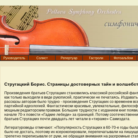
Руководитель
Солист
Репертуар
Гастроли
Фотоальбом
Стругацкий Борис. Страницы достоверных тайн и волшебс
Произведения братьев Стругацких становились классикой российской фан
как только выходили в виде рукописей, практически не печатаясь. Издавать
рассказы авторам было трудно - произведения Стругацких со временем вс
партийной идеологией. Фантастически красивые, увлекательные, философ
мощным редакторским правкам. Большие трудности с изданием книг появи
начале 70-х повести «Гадкие лебеди» за границей. Потому соотечественни
братьев Стругацких почти двадцать лет читали в «тираже» Самиздата.
Литературоведы отмечают: «Популярность Стругацких в 60-70-е годы была
было не достать, поэтому их ксерокопировали, перепечатывали на пишущ
трепетно переписывали от руки, не обращая внимания на разгромные ста