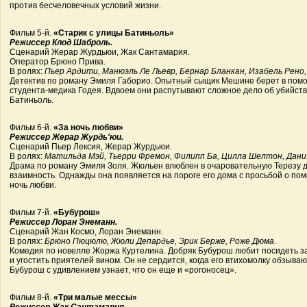
против бесчеловечных условий жизни.
Фильм 5-й.
«Старик с улицы Батиньоль»
Режиссер Клод Шаброль.
Сценарий Жерар Журдьюи, Жак Сантамария.
Оператор Брюно Прива.
В ролях:
Пьер Ардити, Манюэль Ле Льевр, Бернар Бланкан, Изабель Рен
Детектив по роману Эмиля Габорио. Опытный сыщик Мешине берет в помо
студента-медика Годея. Вдвоем они распутывают сложное дело об убийств
Батиньоль.
Фильм 6-й.
«За ночь любви»
Режиссер Жерар Журдь'юи.
Сценарий Пьер Лексия, Жерар Журдьюи.
В ролях:
Матильда Мэй, Тьерри Фремон, Филипп Ба, Цилла Шелтон, Дан
Драма по роману Эмиля Золя. Жюльен влюблен в очаровательную Терезу 
взаимность. Однажды она появляется на пороге его дома с просьбой о по
ночь любви.
Фильм 7-й.
«Бубурош»
Режиссер Лоран Энеманн.
Сценарий Жан Космо, Лоран Энеманн.
В ролях:
Брюно Пюцюлю, Жюли Депардье, Эрик Берже, Роже Дюма
.
Комедия по новелле Жоржа Куртелина. Добряк Бубурош любит посидеть з
и угостить приятелей вином. Он не сердится, когда его втихомолку обзыв
Бубурош с удивлением узнает, что он еще и «рогоносец».
Фильм 8-й.
«Три малые мессы»