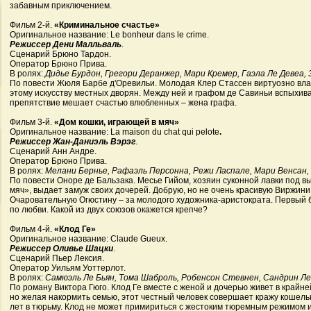
забавным приключением.
Фильм 2-й.
«Криминальное счастье»
Оригинальное название: Le bonheur dans le crime.
Режиссер Дени Малльваль
.
Сценарий Брюно Тардон.
Оператор Брюно Прива.
В ролях:
Дидье Бурдон, Грегори Деранжер, Мари Кремер, Гаэла Ле Девеа, 
По повести Жюля Барбе д'Оревильи. Молодая Клер Стассен виртуозно вла
этому искусству местных дворян. Между ней и графом де Савиньи вспыхива
препятствие мешает счастью влюбленных – жена графа.
Фильм 3-й.
«Дом кошки, играющей в мяч»
Оригинальное название: La maison du chat qui pelote
.
Режиссер Жан-Даниэль Вэрэг
.
Сценарий Анн Андре.
Оператор Брюно Прива.
В ролях:
Мелани Бернье, Рафаэль Персонна, Режи Ласпале, Мари Венсан, 
По повести Оноре де Бальзака. Месье Гийом, хозяин суконной лавки под в
мяч», выдает замуж своих дочерей. Добрую, но не очень красивую Виржини
Очаровательную Огюстину – за молодого художника-аристократа. Первый бр
по любви. Какой из двух союзов окажется крепче?
Фильм 4-й.
«Клод Ге»
Оригинальное название: Claude Gueux.
Режиссер Оливье Шацки
.
Сценарий Пьер Лексия.
Оператор Уильям Уоттерлот.
В ролях:
Самюэль Ле Бьян, Тома Шаброль, Робенсон Стевнен, Сандрин Ле
По роману Виктора Гюго. Клод Ге вместе с женой и дочерью живет в крайне
но желая накормить семью, этот честный человек совершает кражу кошельк
лет в тюрьму. Клод не может примириться с жестоким тюремным режимом 