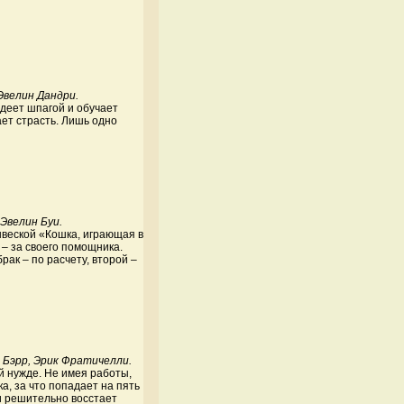
Эвелин Дандри.
деет шпагой и обучает
ет страсть. Лишь одно
Эвелин Буи.
ывеской «Кошка, играющая в
 – за своего помощника.
ак – по расчету, второй –
 Бэрр, Эрик Фратичелли.
й нужде. Не имея работы,
а, за что попадает на пять
и решительно восстает