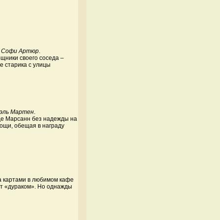
о, Софи Артюр
.
щники своего соседа –
е старика с улицы
иэль Мартен
.
де Марсанн без надежды на
мощи, обещая в награду
а картами в любимом кафе
ают «дураком». Но однажды