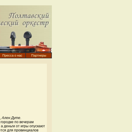
Пресса о нас
Партнеры
, Ален Дуте.
городке по вечерам
 а деньги от игры опускают
ется для провинциалов