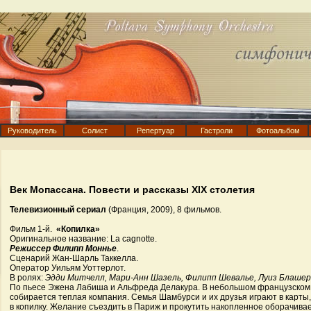
Руководитель
Солист
Репертуар
Гастроли
Фотоальбом
Век Мопассана. Повести и рассказы XIX столетия
Телевизионный сериал
(Франция, 2009), 8 фильмов.
Фильм 1-й.
«Копилка»
Оригинальное название: La cagnotte.
Режиссер Филипп Моннье
.
Сценарий Жан-Шарль Таккелла.
Оператор Уильям Уоттерлот.
В ролях:
Эдди Митчелл, Мари-Анн Шазель, Филипп Шевалье, Луиз Блашер
По пьесе Эжена Лабиша и Альфреда Делакура. В небольшом французском 
собирается теплая компания. Семья Шамбурси и их друзья играют в карты,
в копилку. Желание съездить в Париж и прокутить накопленное оборачива