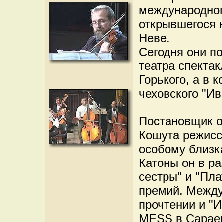
международног
открывшегося 
Неве.
Сегодня они п
театра спекта
Горького, а в 
чеховского "Ив
Постановщик о
Кошута режисс
особому близка
Катоны он в ра
сестры" и "Пл
премий. Между
прочтении и "
MESS в Сараев