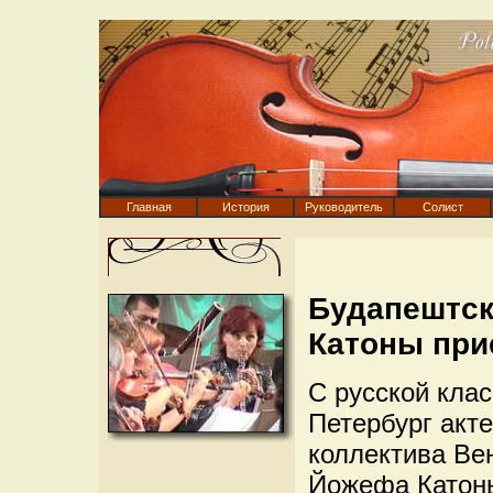
Главная
История
Руководитель
Солист
Будапештск
Катоны при
С русской клас
Петербург акт
коллектива Ве
Йожефа Катоны.