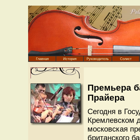
Главная
История
Руководитель
Солист
Премьера б
Прайера
Сегодня в Гос
Кремлевском д
московская пр
британского ба