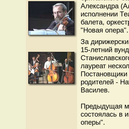
Александра (А
исполнении Те
балета, оркест
"Новая опера".
За дирижерский
15-летний вунд
Станиславского
лауреат нескол
Постановщики 
родителей - Н
Василев.
Предыдущая мо
состоялась в 
оперы".