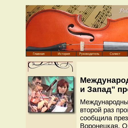
Главная
История
Руководитель
Солист
Международ
и Запад" п
Международный
второй раз про
сообщила през
Воронецкая. О