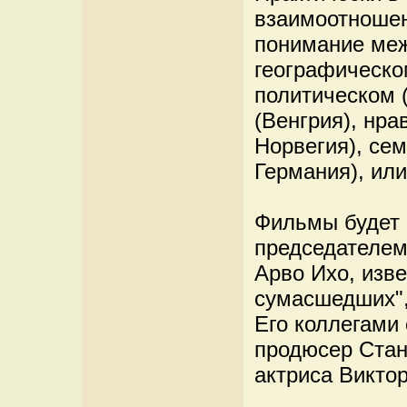
взаимоотношен
понимание меж
географическо
политическом (
(Венгрия), нра
Норвегия), сем
Германия), или
Фильмы будет 
председателем
Арво Ихо, изв
сумасшедших",
Его коллегами
продюсер Стан
актриса Виктор