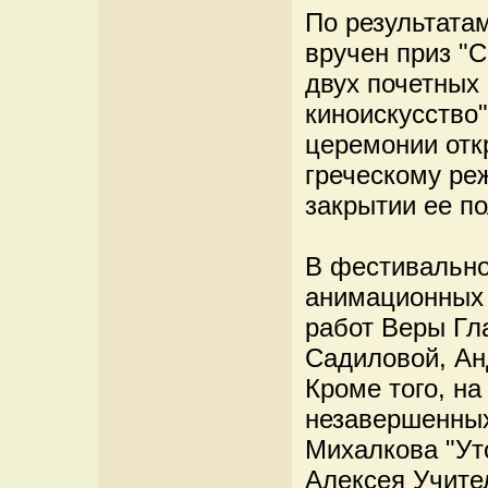
По результата
вручен приз "
двух почетных
киноискусство
церемонии отк
греческому реж
закрытии ее п
В фестивальн
анимационных 
работ Веры Гл
Садиловой, Ан
Кроме того, на
незавершенных
Михалкова "Ут
Алексея Учите