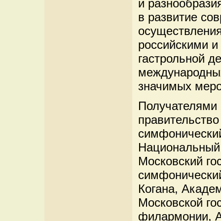
и разнообрази
в развитие со
осуществления
российскими и
гастрольной де
международны
значимых меро
Получателями 
правительство
симфонический
Национальный 
Московский го
симфонический
Когана, Акаде
Московской го
филармонии, 