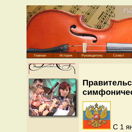
Главная
История
Руководитель
Солист
Правительс
симфоничес
С 1 я