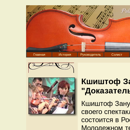
Главная
История
Руководитель
Солист
Кшиштоф За
"Доказател
Кшиштоф Занус
своего спектак
состоится в Р
Молодежном те