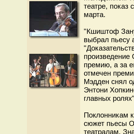
театре, показ 
марта.
"Кшиштоф Зану
выбрал пьесу 
"Доказательство
произведение 
премию, а за 
отмечен преми
Мэдден снял о
Энтони Хопкин
главных ролях"
Поклонникам к
сюжет пьесы О
театралам. Зн