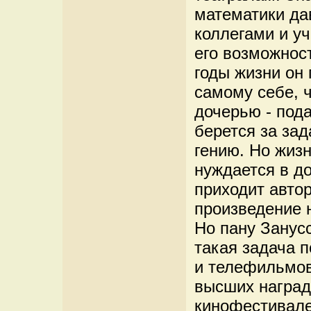
математики да
коллегами и у
его возможнос
годы жизни он 
самому себе, ч
дочерью - под
берется за за
гению. Но жиз
нуждается в д
приходит авто
произведение 
Но пану Занусс
такая задача п
и телефильмов
высших награ
кинофестивале