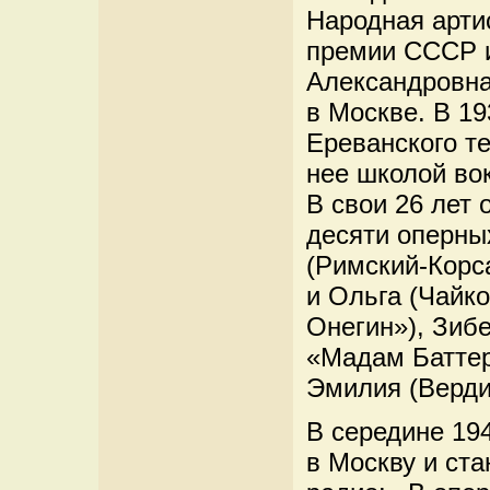
Народная арти
премии СССР и
Александровна
в Москве. В 19
Ереванского те
нее школой во
В свои 26 лет 
десяти оперны
(Римский-Корс
и Ольга (Чайк
Онегин»), Зибе
«Мадам Баттер
Эмилия (Верди
В середине 19
в Москву и ст