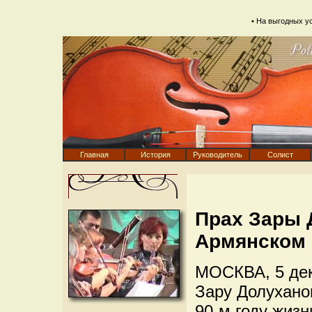
• На выгодных у
Главная
История
Руководитель
Солист
Прах Зары 
Армянском
МОСКВА, 5 де
Зару Долухано
90-м году жиз