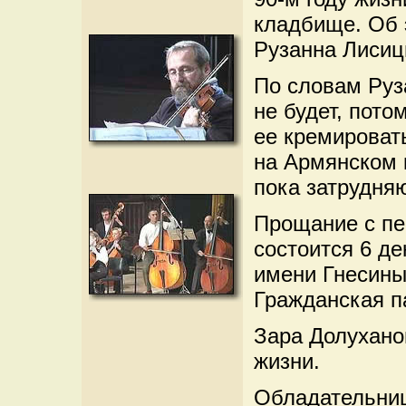
кладбище. Об
Рузанна Лисици
По словам Руз
не будет, пото
ее кремироват
на Армянском к
пока затрудняю
Прощание с пе
состоится 6 де
имени Гнесины
Гражданская па
Зара Долухано
жизни.
Обладательниц