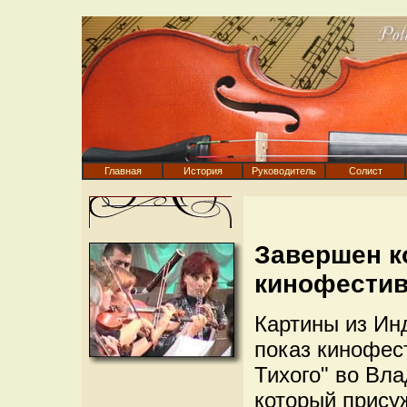
Главная
История
Руководитель
Солист
Завершен к
кинофестив
Картины из Ин
показ кинофес
Тихого" во Вла
который прису