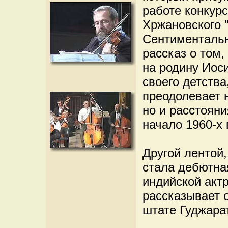
работе конкур
Хржановского 
Сентиментальн
рассказ о том
на родину Иос
своего детства
преодолевает 
но и расстояни
начало 1960-х 
Другой лентой
стала дебютна
индийской акт
рассказывает 
штате Гуджарат