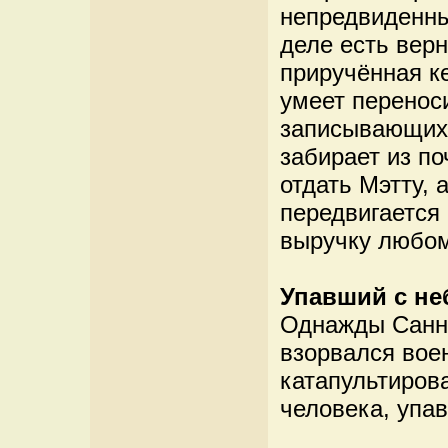
непредвиденны
деле есть вер
приручённая ке
умеет переноси
записывающих 
забирает из по
отдать Мэтту, 
передвигается 
выручку любому
Упавший с не
Однажды Санн
взорвался вое
катапультиров
человека, упав