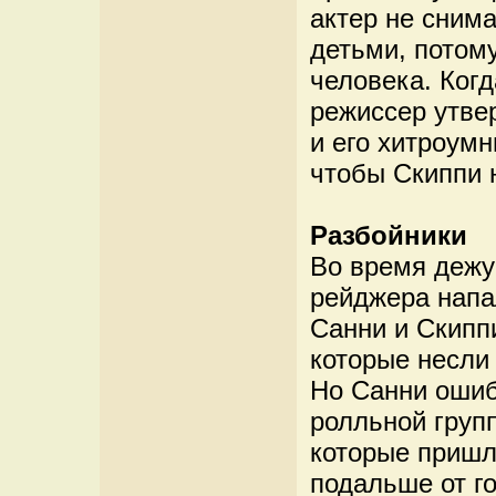
актер не сним
детьми, потому
человека. Ког
режиссер утве
и его хитроум
чтобы Скиппи н
Разбойники
Во время дежу
рейджера напа
Санни и Скиппи
которые несли
Но Санни ошибс
ролльной груп
которые пришл
подальше от го