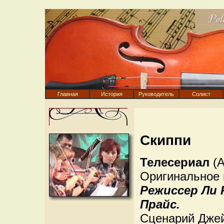
Главная
История
Руководитель
Солист
Скиппи
Телесериал
(А
Оригинальное н
Режиссер Ли 
Прайс.
Сценарий Джей