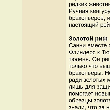
редких животн
Ручная кенгур
браконьеров, и
настоящий рей
Золотой риф
Санни вместе 
Флиндерс к Тю
тюленя. Он реш
только что вы
браконьеры. Н
ради золотых 
лишь для защи
помогает новы
образцы золота
знали, что за 