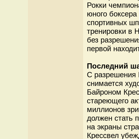
Рокки чемпион
юного боксера 
спортивных шп
тренировки в 
без разрешения
первой находи
Последний ш
С разрешения 
снимается худ
Байроном Крес
стареющего ак
миллионов зри
должен стать 
на экраны стр
Крессвел убеж