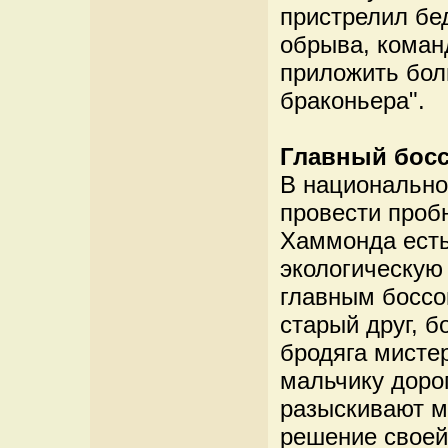
пристрелил бе
обрыва, коман
приложить бол
браконьера".
Главный бос
В национально
провести проб
Хаммонда есть
экологическую 
главным боссо
старый друг, б
бродяга мистер
мальчику доро
разыскивают м
решение своей