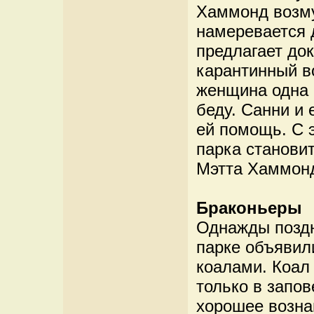
Хаммонд возму
намеревается 
предлагает до
карантинный в
женщина одна и
беду. Санни и
ей помощь. С 
парка станови
Мэтта Хаммон
Браконьеры
Однажды поздн
парке объявил
коалами. Коал 
только в запо
хорошее вознаг