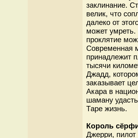
заклинание. С
велик, что соп
далеко от этог
может умреть. 
проклятие мож
Современная м
принадлежит п
тысячи киломе
Джадд, котором
заказывает це
Акара в нацио
шаману удасть
Таре жизнь.
Король сёрф
Джерри, пилот