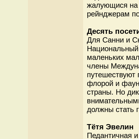
жалующися на
рейнджерам по
Десять посет
Для Санни и С
Национальный 
маленьких мал
члены Междуна
путешествуют 
флорой и фаун
страны. Но ди
внимательными
должны стать 
Тётя Эвелин
Педантичная и