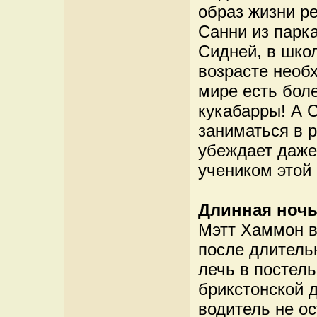
образ жизни р
Санни из парка
Сидней, в школ
возрасте необ
мире есть бол
кукабарры! А С
заниматься в 
убеждает даже
учеником этой
Длинная ноч
Мэтт Хаммон в
после длитель
лечь в постел
брикстонской 
водитель не о