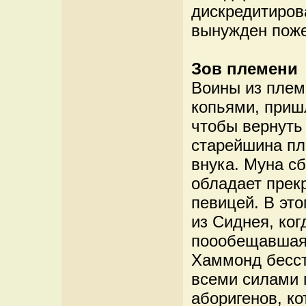
дискредитиров
вынужден поже
Зов племени
Воины из плем
копьями, приш
чтобы вернуть 
старейшина пл
внука. Муна с
обладает прек
певицей. В это
из Сиднея, ког
поообещавшая
Хаммонд бесст
всеми силами 
аборигенов, ко