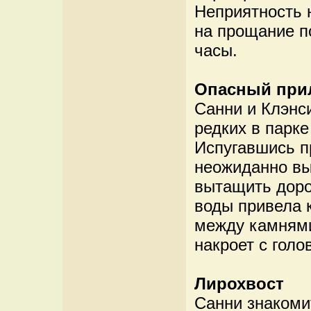
Неприятность 
на прощание п
часы.
Опасный при
Санни и Клэнс
редких в парке
Испугавшись п
неожиданно вы
вытащить доро
воды привела к
между камнями
накроет с голо
Лирохвост
Санни знакоми