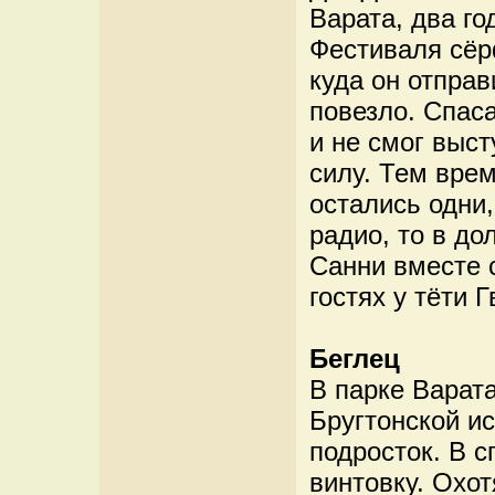
Варата, два г
Фестиваля сёр
куда он отправ
повезло. Спас
и не смог выс
силу. Тем вре
остались одни,
радио, то в д
Санни вместе 
гостях у тёти Г
Беглец
В парке Варат
Бругтонской и
подросток. В 
винтовку. Охот