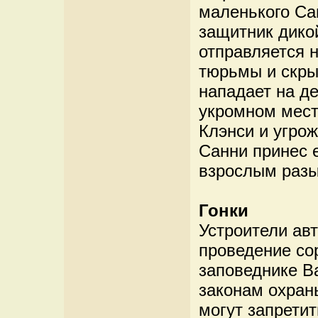
маленького Сан
защитник дико
отправляется 
тюрьмы и скры
нападает на д
укромном мест
Клэнси и угрож
Санни принес 
взрослым разы
Гонки
Устроители ав
проведение со
заповеднике Ва
законам охран
могут запрети