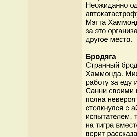
Неожиданно од
автокатастроф
Мэтта Хаммонд
за это организ
другое место.
Бродяга
Странный брод
Хаммонда. Мис
работу за еду 
Санни своими 
полна невероя
столкнулся с а
испытателем, 
на тигра вмес
верит рассказа