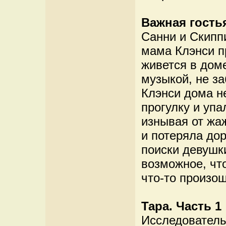
Важная гость
Санни и Скипп
мама Клэнси пр
живется в дом
музыкой, не за
Клэнси дома н
прогулку и уп
изнывая от жа
и потеряла до
поиски девушки
возможное, чт
что-то произо
Тара. Часть 1
Исследователь