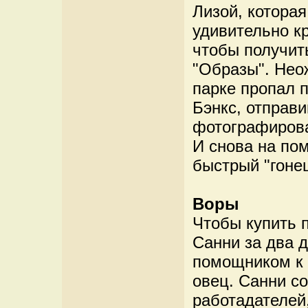
Лизой, которая
удивительно кр
чтобы получит
"Образы". Неож
парке пропал 
Бэнкс, отправ
фотографирова
И снова на по
быстрый "гонец
Воры
Чтобы купить 
Санни за два 
помощником к
овец. Санни с
работадателей,