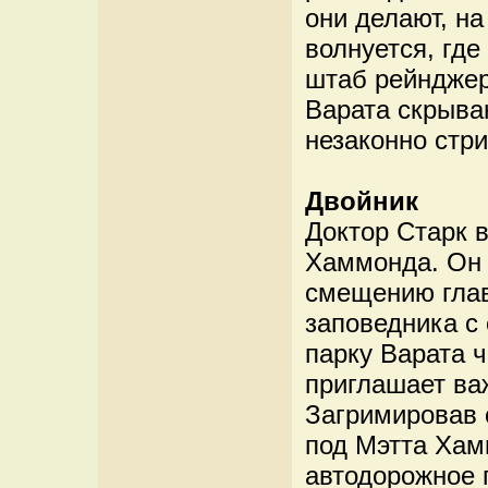
они делают, н
волнуется, где
штаб рейнджер
Варата скрыва
незаконно стри
Двойник
Доктор Старк в
Хаммонда. Он 
смещению глав
заповедника с 
парку Варата ч
приглашает ва
Загримировав 
под Мэтта Хам
автодорожное 