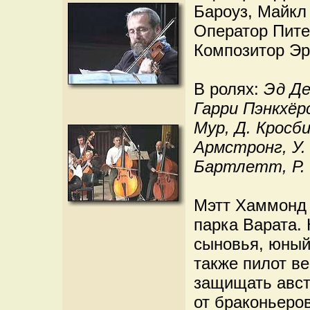
Бароуз, Майкл 
Оператор Пите
Композитор Эр
В ролях:
Эд Де
Гарри Пэнкхёр
Мур, Д. Кросб
Армстронг, У. 
Бартлетт, Р. 
Мэтт Хаммонд 
парка Варата. 
сыновья, юный
также пилот ве
защищать авст
от браконьеров