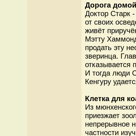
Дорога домо
Доктор Старк -
от своих освед
живёт приручё
Мэтту Хаммонд
продать эту н
зверинца. Гла
отказывается 
И тогда люди 
Кенгуру удаетс
Клетка для ко
Из мюнхенског
приезжает зоол
непрерывное н
частности изу