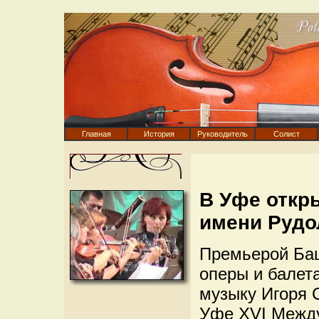
Главная
История
Руководитель
Солист
В Уфе откр
имени Рудо
Премьерой Баш
оперы и балета
музыку Игоря 
Уфе XVI Межд