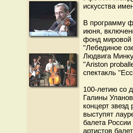
искусства име
В программу ф
июня, включен
фонд мировой 
"Лебединое озе
Людвига Минку
"Ariston proba
спектакль "Ec
100-летию со 
Галины Уланов
концерт звезд 
выступят лаур
балета России
артистов бале