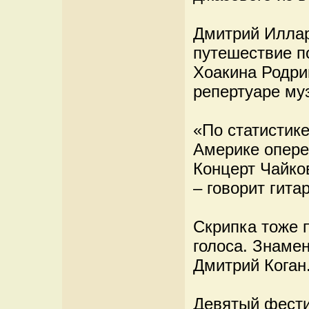
Дмитрий Иллар
путешествие п
Хоакина Родриг
репертуаре муз
«По статистике
Америке опере
Концерт Чайко
– говорит гитар
Скрипка тоже п
голоса. Знаме
Дмитрий Коган
Девятый фести