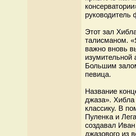
консерватории
руководитель 
Этот зал Хибл
талисманом. «
важно вновь вы
изумительной 
Большим залом
певица.
Название конц
джаза». Хибла 
классику. В п
Пуленка и Лег
создавал Иван
джазового из в