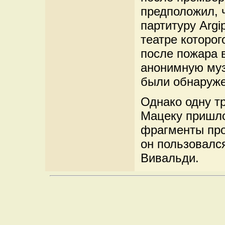
предположил, 
партитуру Argi
театре которо
после пожара 
анонимную муз
были обнаруже
Однако одну тр
Мацеку пришл
фрагменты про
он пользовалс
Вивальди.