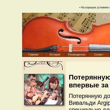
• На хороших условиях
Главная
История
Руководитель
Солист
Потерянную
впервые за 
Потерянную до
Вивальди Argi
специально дл