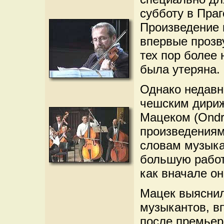
субботу в Пра
Произведение 
впервые прозву
тех пор более 
была утеряна.
Однако недав
чешским дири
Мацеком (Ondr
произведениям
словам музыка
большую работ
как вначале о
Мацек выяснил
музыкантов, в
после премьер