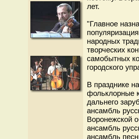
лет.
"Главное назн
популяризация
народных трад
творческих ко
самобытных ко
городского уп
В празднике н
фольклорные к
дальнего зару
ансамбль русс
Воронежской о
ансамбль русс
ансамбль песни