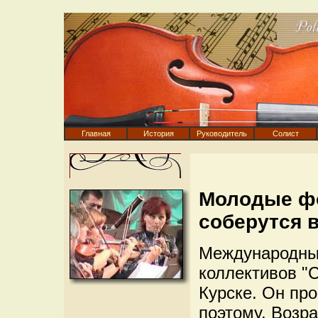
Главная
История
Руководитель
Солист
Молодые ф
соберутся в
Международны
коллективов "
Курске. Он пр
поэтому. Возра