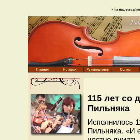
• На нашем сайт
Главная
История
Руководитель
Солист
115 лет со
Пильняка
Исполнилось 1
Пильняка. «И 
честно думать,