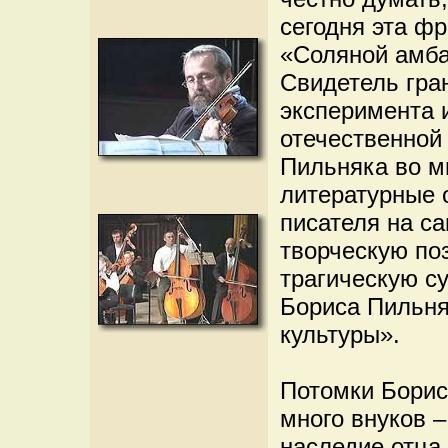
сегодня эта фр
«Соляной амба
Свидетель гра
эксперимента 
отечественной
Пильняка во м
литературные 
писателя на с
творческую по
трагическую с
Бориса Пильня
культуры».
Потомки Бориса
много внуков –
наследие отца 