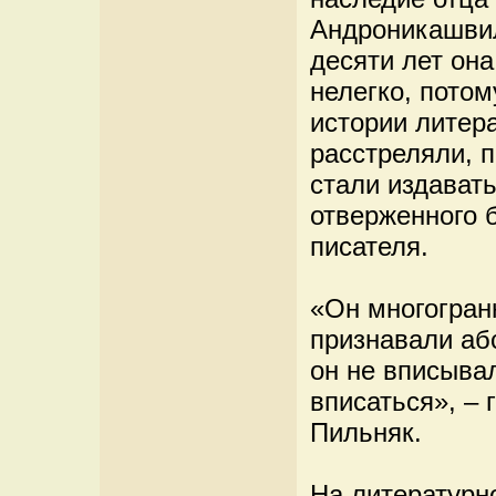
Андроникашвил
десяти лет он
нелегко, потом
истории литера
расстреляли, п
стали издавать
отверженного 
писателя.
«Он многогранн
признавали абс
он не вписыва
вписаться», –
Пильняк.
На литературн