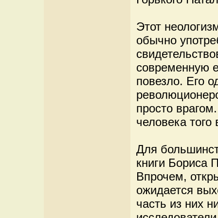
Этот неологиз
обычно употре
свидетельство
современную е
повезло. Его 
революционеро
просто врагом
человека того 
Для большинст
книги Бориса П
Впрочем, откр
ожидается вых
часть из них н
исследователи