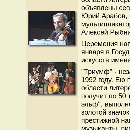
объявлены сег
Юрий Арабов, 
мультипликато
Алексей Рыбни
Церемония наг
января в Госу
искусств имен
"Триумф" - не
1992 году. Ею
области литер
получит по 50 
эльф", выполн
золотой значо
престижной на
музыканты, пи