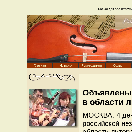
• Только для вас
https:/
Главная
История
Руководитель
Солист
Объявлены 
в области 
МОСКВА, 4 дек
российской не
области литера