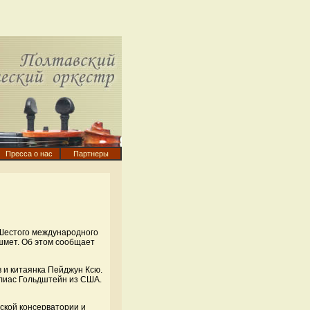
Пресса о нас
Партнеры
 Шестого международного
шмет. Об этом сообщает
 и китаянка Пейджун Ксю.
лиас Гольдштейн из США.
вской консерватории и