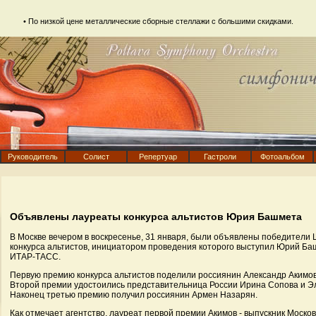
• По низкой цене
металлические сборные стеллажи
с большими скидками.
Руководитель
Солист
Репертуар
Гастроли
Фотоальбом
Объявлены лауреаты конкурса альтистов Юрия Башмета
В Москве вечером в воскресенье, 31 января, были объявлены победители
конкурса альтистов, инициатором проведения которого выступил Юрий Ба
ИТАР-ТАСС.
Первую премию конкурса альтистов поделили россиянин Александр Акимов
Второй премии удостоились представительница России Ирина Сопова и Э
Наконец третью премию получил россиянин Армен Назарян.
Как отмечает агентство, лауреат первой премии Акимов - выпускник Моско