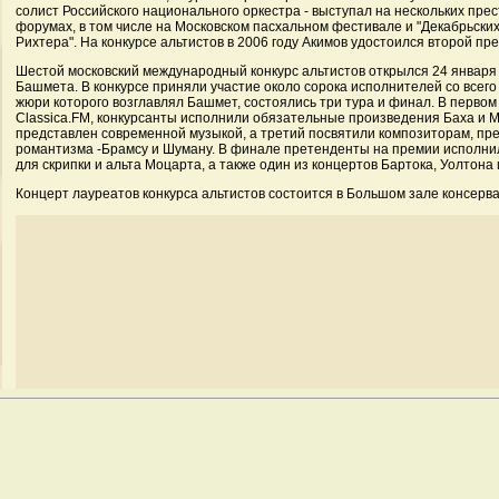
солист Российского национального оркестра - выступал на нескольких пр
форумах, в том числе на Московском пасхальном фестивале и "Декабрьски
Рихтера". На конкурсе альтистов в 2006 году Акимов удостоился второй пр
Шестой московский международный конкурс альтистов открылся 24 января
Башмета. В конкурсе приняли участие около сорока исполнителей со всего 
жюри которого возглавлял Башмет, состоялись три тура и финал. В первом
Classica.FM, конкурсанты исполнили обязательные произведения Баха и 
представлен современной музыкой, а третий посвятили композиторам, п
романтизма -Брамсу и Шуману. В финале претенденты на премии исполн
для скрипки и альта Моцарта, а также один из концертов Бартока, Уолтона 
Концерт лауреатов конкурса альтистов состоится в Большом зале консерв