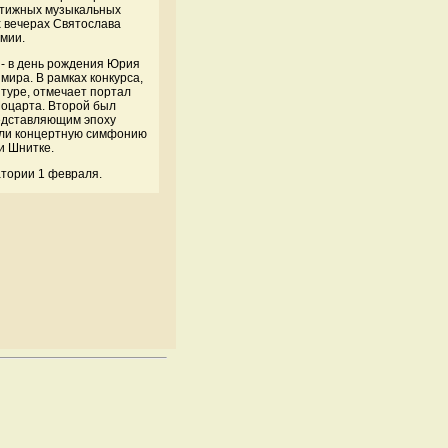
естижных музыкальных
х вечерах Святослава
емии.
 - в день рождения Юрия
мира. В рамках конкурса,
 туре, отмечает портал
Моцарта. Второй был
редставляющим эпоху
или концертную симфонию
и Шнитке.
атории 1 февраля.