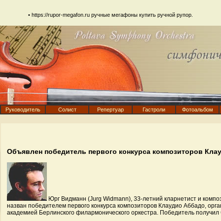
•
https://rupor-megafon.ru
ручные мегафоны купить ручной рупор.
Руководитель
Солист
Репертуар
Гастроли
Фотоальбом
Объявлен победитель первого конкурса композиторов Кла
Юрг Видманн (Jurg Widmann), 33-летний кларнетист и комп
назван победителем первого конкурса композиторов Клаудио Аббадо, орг
академией Берлинского филармонического оркестра. Победитель получил 