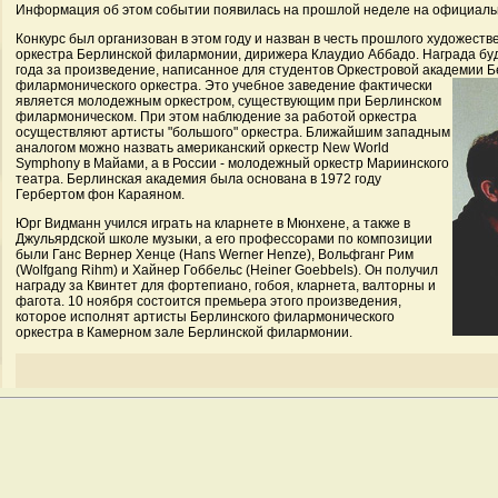
Информация об этом событии появилась на прошлой неделе на официальн
Конкурс был организован в этом году и назван в честь прошлого художеств
оркестра Берлинской филармонии, дирижера Клаудио Аббадо. Награда буд
года за произведение, написанное для студентов Оркестровой академии Б
филармонического оркестра. Это учебное заведение
фактически
является молодежным оркестром, существующим при Берлинском
филармоническом. При этом наблюдение за работой оркестра
осуществляют артисты "большого" оркестра. Ближайшим западным
аналогом можно назвать американский оркестр New World
Symphony в Майами, а в России - молодежный оркестр Мариинского
театра. Берлинская академия была основана в 1972 году
Гербертом фон Караяном.
Юрг Видманн учился играть на кларнете в Мюнхене, а также в
Джульярдской школе музыки, а его профессорами по композиции
были Ганс Вернер Хенце (Hans Werner Henze), Вольфганг Рим
(Wolfgang Rihm) и Хайнер Гоббельс (Heiner Goebbels). Он получил
награду за Квинтет для фортепиано, гобоя, кларнета, валторны и
фагота. 10 ноября состоится премьера этого произведения,
которое исполнят артисты Берлинского филармонического
оркестра в Камерном зале Берлинской филармонии.