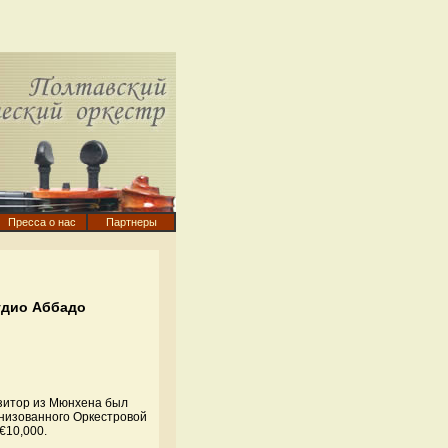
Пресса о нас
Партнеры
удио Аббадо
озитор из Мюнхена был
анизованного Оркестровой
€10,000.