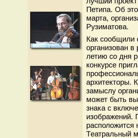
лучший проект
Петипа. Об эт
марта, органи
Рузиматова.
Как сообщили 
организован в 
летию со дня 
конкурсе приг
профессиональ
архитекторы. К
замыслу орган
может быть вы
знака с включ
изображений. 
расположится 
Театральный м