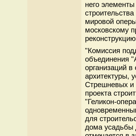
него элементы 
строительства
мировой оперы
московскому п
реконструкцию
"Комиссия под
объединения "
организаций в
архитектуры, 
Стрешневых и 
проекта строи
"Геликон-опера
одновременным
для строитель
дома усадьбы 
отмечается в з