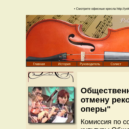
• Смотрите офисные кресла
http://ye
Главная
История
Руководитель
Солист
Общественн
отмену рек
оперы"
Комиссия по с