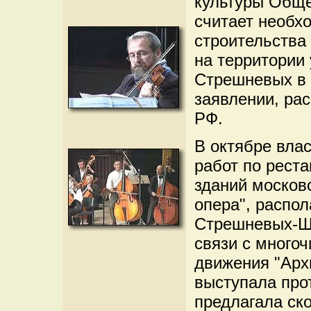
культуры Обще
считает необх
строительства 
на территории
Стрешневых в 
заявлении, ра
РФ.
В октябре вла
работ по рест
зданий московс
опера", распо
Стрешневых-Ша
связи с много
движения "Архн
выступала про
предлагала ско